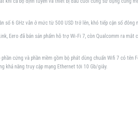
hất khi cả bộ định tuyến và thiết bị đầu cuối cùng sử dụng cùng 
tần số 6 GHz vẫn ở mức từ 500 USD trở lên, khó tiếp cận số đông 
ink, Eero đã bán sản phẩm hỗ trợ Wi-Fi 7, còn Qualcomm ra mắt c
áp phần cứng và phần mềm gồm bộ phát dùng chuẩn Wifi 7 có tên F
g khả năng truy cập mạng Ethernet tới 10 Gb/giây.