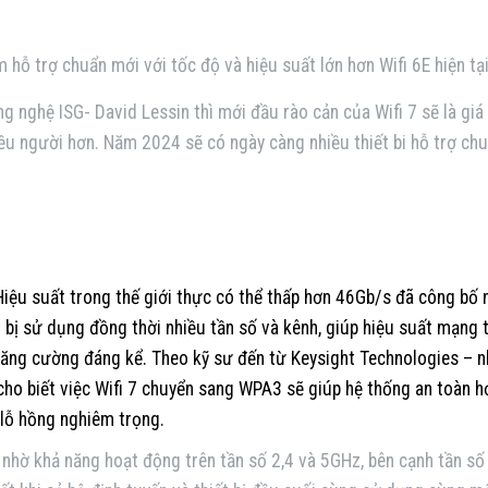
hỗ trợ chuẩn mới với tốc độ và hiệu suất lớn hơn Wifi 6E hiện tại
 nghệ ISG- David Lessin thì mới đầu rào cản của Wifi 7 sẽ là giá
hiều người hơn. Năm 2024 sẽ có ngày càng nhiều thiết bi hỗ trợ ch
. Hiệu suất trong thế giới thực có thể thấp hơn 46Gb/s đã công bố
iết bị sử dụng đồng thời nhiều tần số và kênh, giúp hiệu suất mạng 
tăng cường đáng kể. Theo kỹ sư đến từ Keysight Technologies – 
cho biết việc Wifi 7 chuyển sang WPA3 sẽ giúp hệ thống an toàn hơ
lỗ hồng nghiêm trọng.
cũ nhờ khả năng hoạt động trên tần số 2,4 và 5GHz, bên cạnh tần số