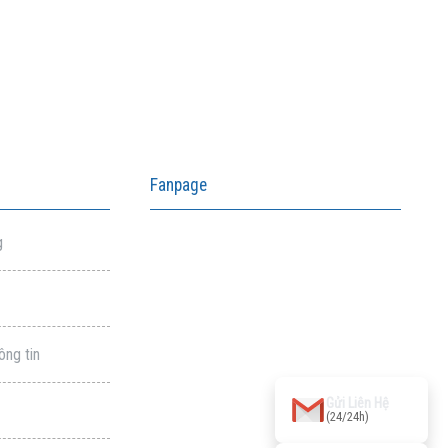
Fanpage
g
ông tin
aitohumanizetextconverter.com
Gửi Liên Hệ
(24/24h)