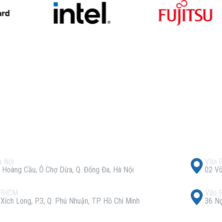
 Nội
Văn 
 Hoàng Cầu, Ô Chợ Dừa, Q. Đống Đa, Hà Nội
02 Võ
TPHCM
Văn 
ích Long, P.3, Q. Phú Nhuận, TP. Hồ Chí Minh
36 Ng