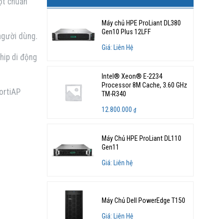
một chuẩn
Máy chủ HPE ProLiant DL380
Gen10 Plus 12LFF
người dùng.
Giá: Liên Hệ
hip di động
Intel® Xeon® E-2234
Processor 8M Cache, 3.60 GHz
ortiAP
TM-R340
12.800.000
₫
Máy Chủ HPE ProLiant DL110
Gen11
Giá: Liên hệ
Máy Chủ Dell PowerEdge T150
Giá: Liên Hệ