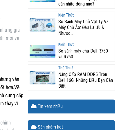
cân nhắc dòng nào?
Kiến Thức
.
So Sánh Máy Chủ Vật Lý Và
Máy Chủ Ảo: Đâu Là Ưu &
 nhưng giá
Nhược...
uẩn mới và
Kiến Thức
So sánh máy chủ Dell R750
và R760
Thủ Thuật
Nâng Cấp RAM DDR5 Trên
 nhưng vẫn
Dell 16G: Những Điều Bạn Cần
Biết
tốt hơn.Về
nhà cung cấp
n thay vì
Tin xem nhiều
 chính
Sản phẩm hot