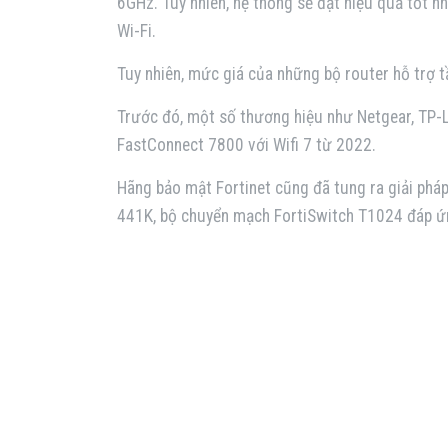
6GHz. Tuy nhiên, hệ thống sẽ đạt hiệu quả tốt n
Wi-Fi.
Tuy nhiên, mức giá của những bộ router hỗ trợ 
Trước đó, một số thương hiệu như Netgear, TP-L
FastConnect 7800 với Wifi 7 từ 2022.
Hãng bảo mật Fortinet cũng đã tung ra giải ph
441K, bộ chuyển mạch FortiSwitch T1024 đáp ứn