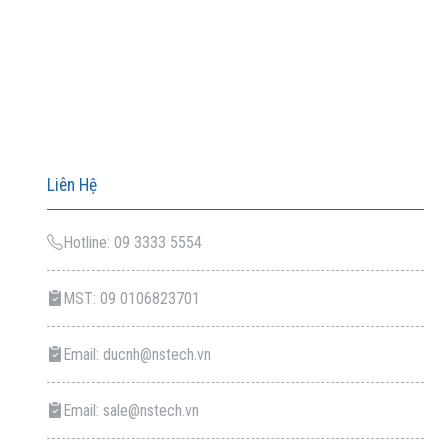
Liên Hệ
Hotline: 09 3333 5554
MST: 09 0106823701
Email: ducnh@nstech.vn
Email: sale@nstech.vn