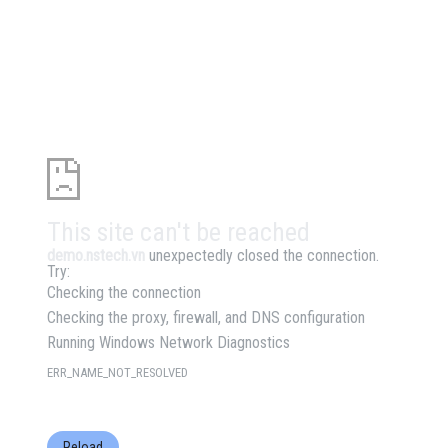
This site can't be reached
demo.nstech.vn
unexpectedly closed the connection.
Try:
Checking the connection
Checking the proxy, firewall, and DNS configuration
Running Windows Network Diagnostics
ERR_NAME_NOT_RESOLVED
Reload