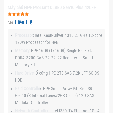
Máy chủ HPE ProLiant DL380 Gen10 Plus 12LFF
Được xếp
Liên Hệ
Giá:
hạng
4.8
5
sao
Processor
: Intel Xeon-Silver 4310 2.1GHz 12-core
120W Processor for HPE
Memory
: HPE 16GB (1x16GB) Single Rank x4
DDR4-3200 CAS-22-22-22 Registered Smart
Memory Kit
Hard Drive
: Ổ cứng HPE 2TB SAS 7.2K LFF SC DS
HDD
Raid Controlle
r: HPE Smart Array P408i-a SR
Gen10 (8 Internal Lanes/2GB Cache) 12G SAS
Modular Controller
Network Controller
: Intel I350-T4 Ethernet 1Gb 4-