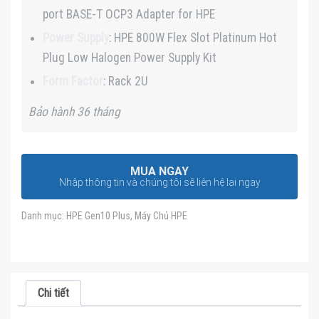
port BASE-T OCP3 Adapter for HPE
Power Supply
: HPE 800W Flex Slot Platinum Hot
Plug Low Halogen Power Supply Kit
Form Factor
: Rack 2U
Bảo hành 36 tháng
MUA NGAY
Nhập thông tin và chúng tôi sẽ liên hệ lại ngay
Danh mục:
HPE Gen10 Plus
,
Máy Chủ HPE
Chi tiết