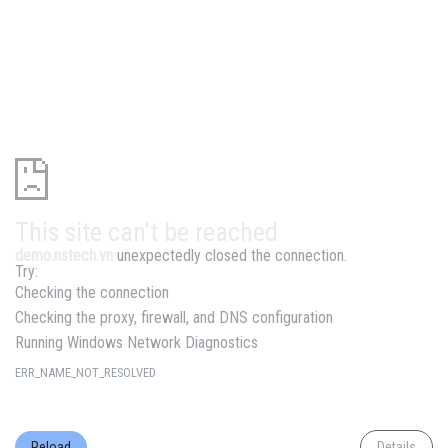
This site can't be reached
demo.nstech.vn
unexpectedly closed the connection.
Try:
Checking the connection
Checking the proxy, firewall, and DNS configuration
Running Windows Network Diagnostics
ERR_NAME_NOT_RESOLVED
Reload
Details