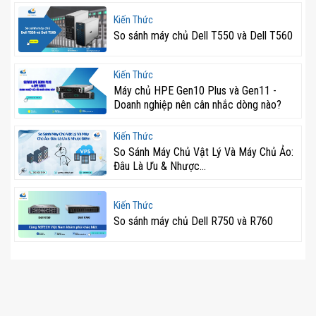
Kiến Thức
DL380 Gen10 Plus không chỉ mạnh mẽ mà còn tối ưu
So sánh máy chủ Dell T550 và Dell T560
về tiêu thụ điện năng. Với nguồn điện đạt chuẩn
Titanium 96%, máy chủ giúp giảm thiểu chi phí vận
Kiến Thức
hành mà vẫn đảm bảo hiệu suất cao. Điều này giúp
Máy chủ HPE Gen10 Plus và Gen11 -
Doanh nghiệp nên cân nhắc dòng nào?
doanh nghiệp tiết kiệm một khoản đáng kể trong dài
hạn, đặc biệt là các trung tâm dữ liệu có hàng trăm máy
Kiến Thức
chủ vận hành cùng lúc.
So Sánh Máy Chủ Vật Lý Và Máy Chủ Ảo:
Đâu Là Ưu & Nhược...
Ngoài ra, hệ thống còn tích hợp các công nghệ tiên tiến
giúp giảm thiểu nhiệt lượng tỏa ra, từ đó giảm chi phí
Kiến Thức
làm mát và gia tăng tuổi thọ phần cứng. Việc sử dụng
So sánh máy chủ Dell R750 và R760
nguồn điện hiệu suất cao giúp hạn chế sự thất thoát
điện năng và giảm ảnh hưởng đến môi trường.
Khả năng mở rộng linh hoạt
HPE DL380 Gen10 Plus được thiết kế với khả năng mở