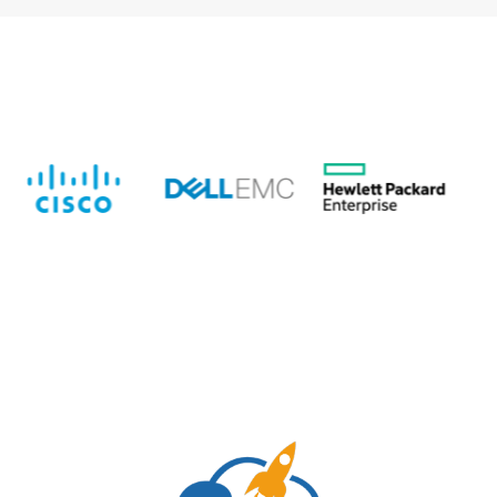
rộng linh hoạt, giúp doanh nghiệp dễ dàng nâng cấp hệ
thống khi nhu cầu tăng cao. Với nhiều tùy chọn card
mạng, bộ nhớ và lưu trữ, máy chủ này có thể thích ứng
với nhiều mô hình doanh nghiệp khác nhau, từ các
công ty khởi nghiệp đến các tập đoàn lớn.
Khả năng mở rộng không chỉ dừng lại ở phần cứng mà
còn được tối ưu về phần mềm. HPE cung cấp nhiều
giải pháp phần mềm giúp doanh nghiệp quản lý và tối
ưu hóa hệ thống một cách dễ dàng, từ các công cụ giám
sát hiệu suất đến các giải pháp bảo mật dữ liệu tiên
tiến.
>>> NSTECH Việt Nam cung cấp sản phẩm
Dell 16G
chính hãng
Ứng dụng thực tế