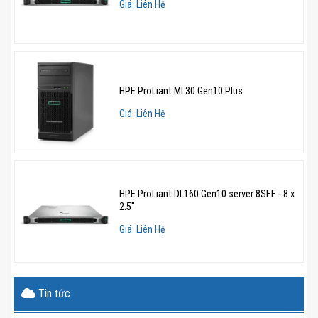
Giá: Liên Hệ
tích hợp HPE iLO 5 Advanced, hệ thống cho phép quản
lý từ xa, giúp các quản trị viên có thể giám sát và điều
khiển máy chủ mà không cần có mặt trực tiếp. Điều này
đặc biệt hữu ích trong các trung tâm dữ liệu lớn, nơi
việc quản lý từ xa có thể tiết kiệm thời gian và nguồn
HPE ProLiant ML30 Gen10 Plus
lực đáng kể.
Giá: Liên Hệ
Bên cạnh đó, công nghệ bảo mật Silicon Root of Trust
giúp bảo vệ hệ thống ngay từ cấp độ phần cứng, chống
lại các nguy cơ tấn công từ phần mềm độc hại. Đây là
HPE ProLiant DL160 Gen10 server 8SFF - 8 x
một tính năng quan trọng giúp bảo vệ dữ liệu doanh
2.5"
nghiệp trước những mối đe dọa ngày càng tinh vi trong
Giá: Liên Hệ
thời đại công nghệ số.
>>> Có thể bạn cũng quan tâm đến
server HPE DL320
Gen11
Tin tức
Hiệu suất tối ưu và tiết kiệm điện năng