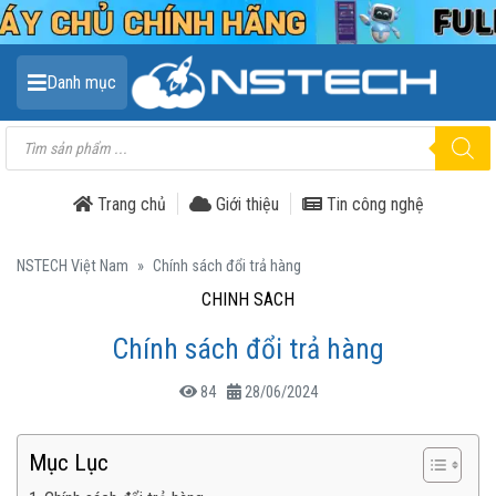
Danh mục
Tìm
kiếm
sản
phẩm
Trang chủ
Giới thiệu
Tin công nghệ
NSTECH Việt Nam
»
Chính sách đổi trả hàng
CHÍNH SÁCH
Chính sách đổi trả hàng
84
28/06/2024
Mục Lục