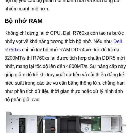
nội bộ yêu cầu độ phản hồi nhanh hơn và khả năng đa
nhiệm mạnh mẽ hơn.
Bộ nhớ RAM
Không chỉ dừng lại ở CPU, Dell R760xs còn tạo ra bước
nhảy vọt về khả năng tương thích bộ nhớ. Nếu như
Dell
R750xs
chỉ hỗ trợ bộ nhớ RAM DDR4 với tốc độ tối đa
3200MT/s thì R760xs lại được tích hợp chuẩn DDR5 mới
nhất, mang lại tốc độ lên đến 4800MT/s. Sự nâng cấp này
giúp giảm độ trễ khi truy xuất dữ liệu và cải thiện đáng kể
hiệu suất trong các tác vụ cần băng thông lớn, chẳng hạn
như phân tích dữ liệu thời gian thực hoặc xử lý hình ảnh
độ phân giải cao.