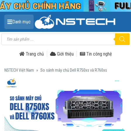
Danh mục
Tìm
kiếm
sản
phẩm
Trang chủ
Giới thiệu
Tin công nghệ
NSTECH Việt Nam
»
So sánh máy chủ Dell R750xs và R760xs