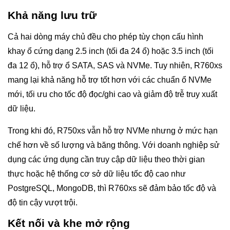
Khả năng lưu trữ
Cả hai dòng máy chủ đều cho phép tùy chọn cấu hình
khay ổ cứng dạng 2.5 inch (tối đa 24 ổ) hoặc 3.5 inch (tối
đa 12 ổ), hỗ trợ ổ SATA, SAS và NVMe. Tuy nhiên, R760xs
mang lại khả năng hỗ trợ tốt hơn với các chuẩn ổ NVMe
mới, tối ưu cho tốc độ đọc/ghi cao và giảm độ trễ truy xuất
dữ liệu.
Trong khi đó, R750xs vẫn hỗ trợ NVMe nhưng ở mức hạn
chế hơn về số lượng và băng thông. Với doanh nghiệp sử
dụng các ứng dụng cần truy cập dữ liệu theo thời gian
thực hoặc hệ thống cơ sở dữ liệu tốc độ cao như
PostgreSQL, MongoDB, thì R760xs sẽ đảm bảo tốc độ và
độ tin cậy vượt trội.
Kết nối và khe mở rộng