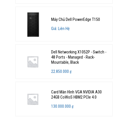
Máy Chủ Dell PowerEdge T150
Giá: Liên Hệ
Dell Networking X1052P - Switch -
48 Ports - Managed - Rack-
Mountable, Black
22.850.000
₫
Card Màn Hình VGA NVIDIA A30
24GB CoWoS HBM2 PCIe 4.0
130.000.000
₫