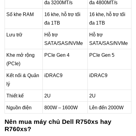
đa 3200MT/s
đa 4800MT/s
Số khe RAM
16 khe, hỗ trợ tối
16 khe, hỗ trợ tối
đa 1TB
đa 1TB
Lưu trữ
Hỗ trợ
Hỗ trợ
SATA/SAS/NVMe
SATA/SAS/NVMe
Khe mở rộng
PCIe Gen 4
PCIe Gen 5
(PCIe)
Kết nối & Quản
iDRAC9
iDRAC9
lý
Thiết kế
2U
2U
Nguồn điện
800W – 1600W
Lên đến 2000W
Nên mua máy chủ Dell R750xs hay
R760xs?