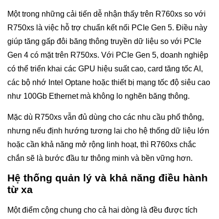
Một trong những cải tiến dễ nhận thấy trên R760xs so với
R750xs là việc hỗ trợ chuẩn kết nối PCIe Gen 5. Điều này
giúp tăng gấp đôi băng thông truyền dữ liệu so với PCIe
Gen 4 có mặt trên R750xs. Với PCIe Gen 5, doanh nghiệp
có thể triển khai các GPU hiệu suất cao, card tăng tốc AI,
các bộ nhớ Intel Optane hoặc thiết bị mạng tốc độ siêu cao
như 100Gb Ethernet mà không lo nghẽn băng thông.
Mặc dù R750xs vẫn đủ dùng cho các nhu cầu phổ thông,
nhưng nếu định hướng tương lai cho hệ thống dữ liệu lớn
hoặc cần khả năng mở rộng linh hoạt, thì R760xs chắc
chắn sẽ là bước đầu tư thông minh và bền vững hơn.
Hệ thống quản lý và khả năng điều hành
từ xa
Một điểm cộng chung cho cả hai dòng là đều được tích