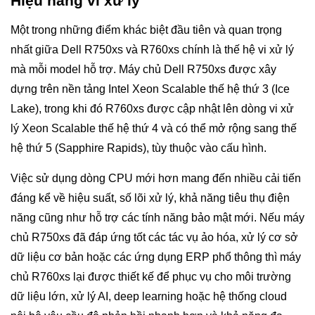
Hiệu năng vi xử lý
Một trong những điểm khác biệt đầu tiên và quan trọng
nhất giữa Dell R750xs và R760xs chính là thế hệ vi xử lý
mà mỗi model hỗ trợ. Máy chủ Dell R750xs được xây
dựng trên nền tảng Intel Xeon Scalable thế hệ thứ 3 (Ice
Lake), trong khi đó R760xs được cập nhật lên dòng vi xử
lý Xeon Scalable thế hệ thứ 4 và có thể mở rộng sang thế
hệ thứ 5 (Sapphire Rapids), tùy thuộc vào cấu hình.
Việc sử dụng dòng CPU mới hơn mang đến nhiều cải tiến
đáng kể về hiệu suất, số lõi xử lý, khả năng tiêu thụ điện
năng cũng như hỗ trợ các tính năng bảo mật mới. Nếu máy
chủ R750xs đã đáp ứng tốt các tác vụ ảo hóa, xử lý cơ sở
dữ liệu cơ bản hoặc các ứng dụng ERP phổ thông thì máy
chủ R760xs lại được thiết kế để phục vụ cho môi trường
dữ liệu lớn, xử lý AI, deep learning hoặc hệ thống cloud