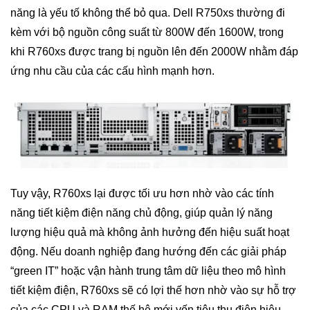
năng là yếu tố không thể bỏ qua. Dell R750xs thường đi
kèm với bộ nguồn công suất từ 800W đến 1600W, trong
khi R760xs được trang bị nguồn lên đến 2000W nhằm đáp
ứng nhu cầu của các cấu hình mạnh hơn.
Tuy vậy, R760xs lại được tối ưu hơn nhờ vào các tính
năng tiết kiệm điện năng chủ động, giúp quản lý năng
lượng hiệu quả mà không ảnh hưởng đến hiệu suất hoạt
động. Nếu doanh nghiệp đang hướng đến các giải pháp
“green IT” hoặc vận hành trung tâm dữ liệu theo mô hình
tiết kiệm điện, R760xs sẽ có lợi thế hơn nhờ vào sự hỗ trợ
của các CPU và RAM thế hệ mới vốn tiêu thụ điện hiệu