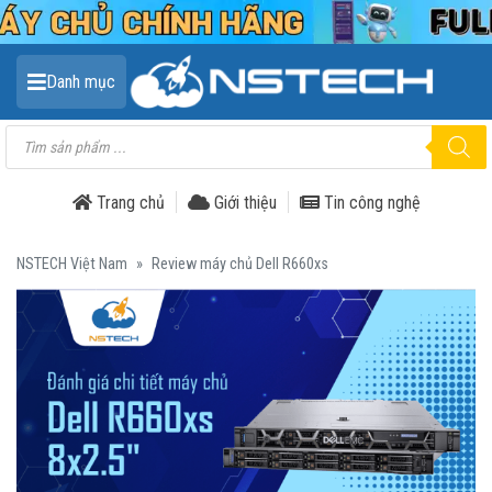
Danh mục
Tìm
kiếm
sản
phẩm
Trang chủ
Giới thiệu
Tin công nghệ
NSTECH Việt Nam
»
Review máy chủ Dell R660xs