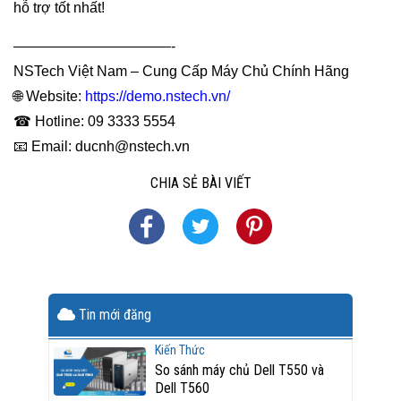
hỗ trợ tốt nhất!
———————————-
NSTech Việt Nam – Cung Cấp Máy Chủ Chính Hãng
🌐 Website:
https://demo.nstech.vn/
☎ Hotline: 09 3333 5554
📧 Email: ducnh@nstech.vn
CHIA SẺ BÀI VIẾT
Tin mới đăng
Kiến Thức
So sánh máy chủ Dell T550 và
Dell T560