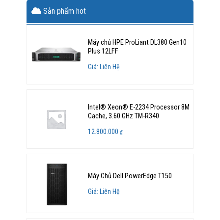
Sản phẩm hot
Máy chủ HPE ProLiant DL380 Gen10
Plus 12LFF
Giá: Liên Hệ
Intel® Xeon® E-2234 Processor 8M
Cache, 3.60 GHz TM-R340
12.800.000
₫
Máy Chủ Dell PowerEdge T150
Giá: Liên Hệ