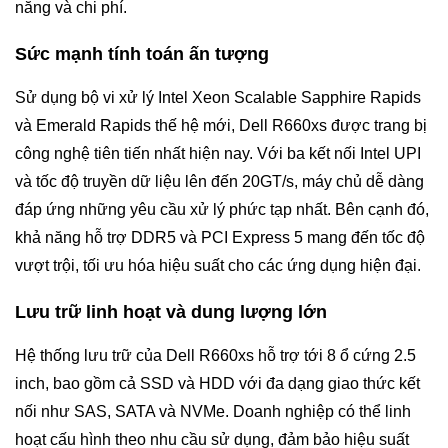
năng và chi phí.
Sức mạnh tính toán ấn tượng
Sử dụng bộ vi xử lý Intel Xeon Scalable Sapphire Rapids
và Emerald Rapids thế hệ mới, Dell R660xs được trang bị
công nghệ tiên tiến nhất hiện nay. Với ba kết nối Intel UPI
và tốc độ truyền dữ liệu lên đến 20GT/s, máy chủ dễ dàng
đáp ứng những yêu cầu xử lý phức tạp nhất. Bên cạnh đó,
khả năng hỗ trợ DDR5 và PCI Express 5 mang đến tốc độ
vượt trội, tối ưu hóa hiệu suất cho các ứng dụng hiện đại.
Lưu trữ linh hoạt và dung lượng lớn
Hệ thống lưu trữ của Dell R660xs hỗ trợ tới 8 ổ cứng 2.5
inch, bao gồm cả SSD và HDD với đa dạng giao thức kết
nối như SAS, SATA và NVMe. Doanh nghiệp có thể linh
hoạt cấu hình theo nhu cầu sử dụng, đảm bảo hiệu suất