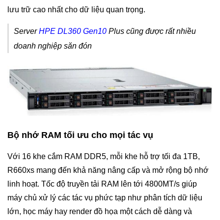
lưu trữ cao nhất cho dữ liệu quan trọng.
Server
HPE DL360 Gen10
Plus cũng được rất nhiều
doanh nghiệp săn đón
Bộ nhớ RAM tối ưu cho mọi tác vụ
Với 16 khe cắm RAM DDR5, mỗi khe hỗ trợ tối đa 1TB,
R660xs mang đến khả năng nâng cấp và mở rộng bộ nhớ
linh hoạt. Tốc độ truyền tải RAM lên tới 4800MT/s giúp
máy chủ xử lý các tác vụ phức tạp như phân tích dữ liệu
lớn, học máy hay render đồ họa một cách dễ dàng và