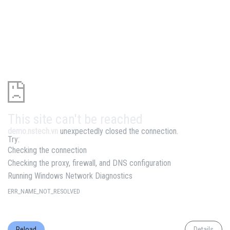
This site can't be reached
demo.nstech.vn
unexpectedly closed the connection.
Try:
Checking the connection
Checking the proxy, firewall, and DNS configuration
Running Windows Network Diagnostics
ERR_NAME_NOT_RESOLVED
Reload
Details