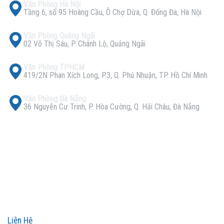
Văn Phòng Hà Nội
Tầng 6, số 95 Hoàng Cầu, Ô Chợ Dừa, Q. Đống Đa, Hà Nội
Văn Phòng Quảng Ngãi
02 Võ Thị Sáu, P. Chánh Lộ, Quảng Ngãi
Văn Phòng TPHCM
419/2N Phan Xích Long, P.3, Q. Phú Nhuận, TP. Hồ Chí Minh
Văn Phòng Đà Nẵng
36 Nguyễn Cư Trinh, P. Hòa Cường, Q. Hải Châu, Đà Nẵng
Liên Hệ