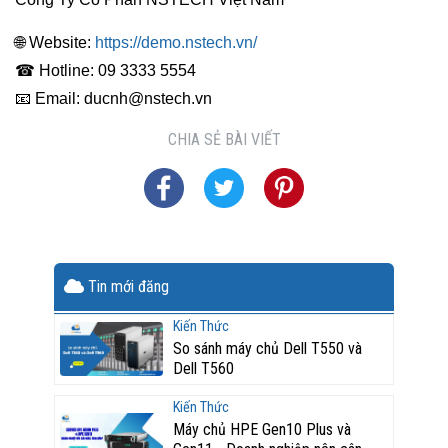
🌐 Website:
https://demo.nstech.vn/
☎ Hotline: 09 3333 5554
📧 Email: ducnh@nstech.vn
CHIA SẺ BÀI VIẾT
Tin mới đăng
Kiến Thức
So sánh máy chủ Dell T550 và
Dell T560
Kiến Thức
Máy chủ HPE Gen10 Plus và