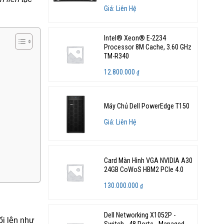
Giá: Liên Hệ
Intel® Xeon® E-2234
Processor 8M Cache, 3.60 GHz
TM-R340
12.800.000
₫
Máy Chủ Dell PowerEdge T150
Giá: Liên Hệ
Card Màn Hình VGA NVIDIA A30
24GB CoWoS HBM2 PCIe 4.0
130.000.000
₫
Dell Networking X1052P -
i lên như