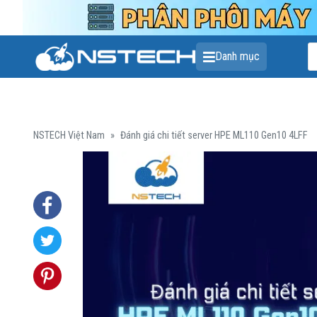
T
Danh mục
k
s
p
NSTECH Việt Nam
»
Đánh giá chi tiết server HPE ML110 Gen10 4LFF