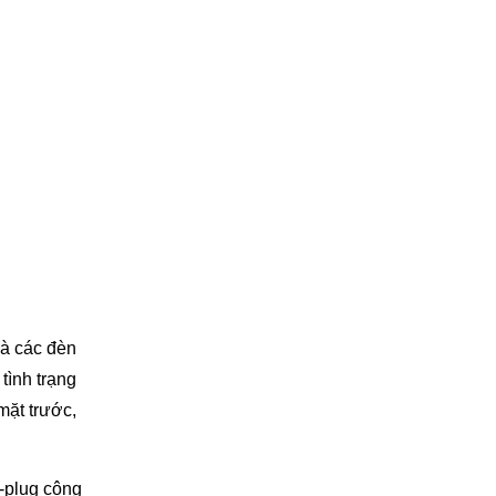
và các đèn
tình trạng
mặt trước,
t-plug công