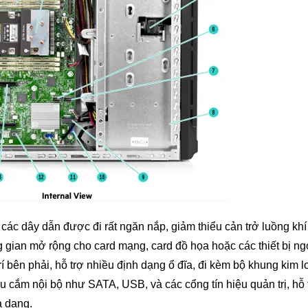
các dây dẫn được đi rất ngăn nắp, giảm thiểu cản trở luồng khí
 gian mở rộng cho card mạng, card đồ họa hoặc các thiết bị ngo
í bên phải, hỗ trợ nhiều định dạng ổ đĩa, đi kèm bộ khung kim l
ầu cắm nội bộ như SATA, USB, và các cổng tín hiệu quản trị, hỗ 
a dạng.