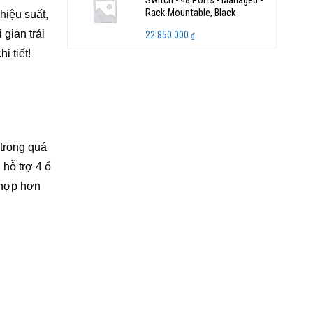
Switch - 48 Ports - Managed -
Rack-Mountable, Black
hiệu suất,
 gian trải
22.850.000
₫
i tiết!
trong quá
 hỗ trợ 4 ổ
 hợp hơn