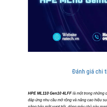
Đánh giá chi 
HPE ML110 Gen10 4LFF
là một trong những d
đáp ứng nhu cầu mở rộng và nâng cao hiệu su
năng bảo mật vượt trội, dòng máy chủ này man