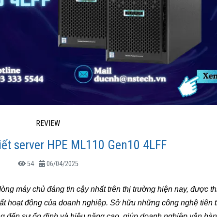
REVIEW
tiết server HPE ML110 Gen10 4LFF
54
06/04/2025
òng máy chủ đáng tin cậy nhất trên thị trường hiện nay, được t
ất hoạt động của doanh nghiệp. Sở hữu những công nghệ tiên t
g đến sự ổn định và hiệu năng cao, giúp doanh nghiệp vận hành