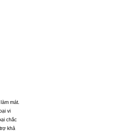
 làm mát.
ại vi
oại chắc
trợ khả