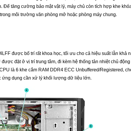
 Để tăng cường bảo mật vật lý, máy chủ còn tích hợp khe khó
cắp trong môi trường văn phòng mở hoặc phòng máy chung.
F được bố trí rất khoa học, tối ưu cho cả hiệu suất lẫn khả 
ược đặt ở vị trí trung tâm, đi kèm hệ thống tản nhiệt chủ động
ực CPU là 6 khe cắm RAM DDR4 ECC Unbuffered/Registered, c
 ứng dụng cần xử lý khối lượng dữ liệu lớn.