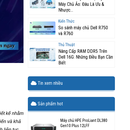
Máy Chủ Ảo: Đâu Là Ưu &
Nhược...
Kiến Thức
So sánh máy chủ Dell R750
và R760
Thủ Thuật
Nâng Cấp RAM DDR5 Trên
Dell 16G: Những Điều Bạn Cần
Biết
Tin xem nhiều
Sản phẩm hot
hiết kế nhằm
Máy chủ HPE ProLiant DL380
iến và khả
Gen10 Plus 12LFF
 liên tục