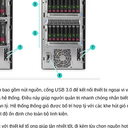
 bao gồm nút nguồn, cổng USB 3.0 để kết nối thiết bị ngoại vi 
ủa hệ thống. Điều này giúp người quản trị nhanh chóng nhận biết 
ý. Hệ thống thông gió được bố trí hợp lý với các khe hút gió 
t độ ổn định cho toàn bộ linh kiện.
ới thiết kế tổ ong giúp tản nhiệt tốt, đi kèm tùy chọn nguồn ho