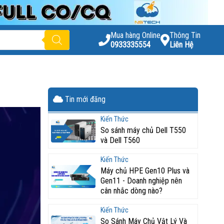
Mua hàng Online
Thông Tin
0933335554
Liên Hệ
Tin mới đăng
Kiến Thức
So sánh máy chủ Dell T550
và Dell T560
Kiến Thức
Máy chủ HPE Gen10 Plus và
Gen11 - Doanh nghiệp nên
cân nhắc dòng nào?
Kiến Thức
So Sánh Máy Chủ Vật Lý Và