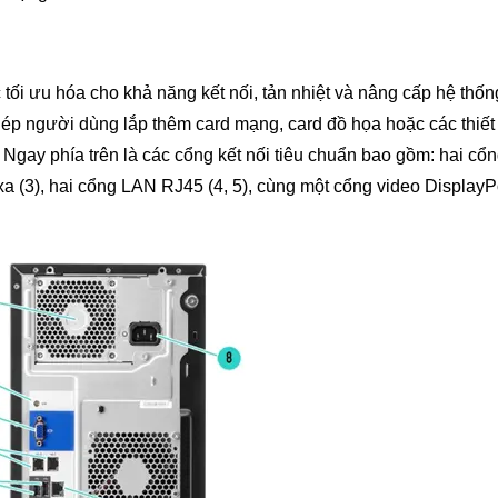
i ưu hóa cho khả năng kết nối, tản nhiệt và nâng cấp hệ thống
ép người dùng lắp thêm card mạng, card đồ họa hoặc các thiết
gay phía trên là các cổng kết nối tiêu chuẩn bao gồm: hai cổ
xa (3), hai cổng LAN RJ45 (4, 5), cùng một cổng video DisplayP