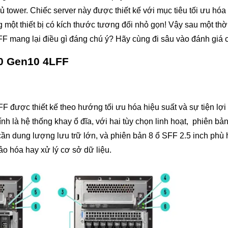
tower. Chiếc server này được thiết kế với mục tiêu tối ưu hóa 
ong một thiết bị có kích thước tương đối nhỏ gọn! Vậy sau một thời
F mang lại điều gì đáng chú ý? Hãy cùng đi sâu vào đánh giá ch
0 Gen10 4LFF
ược thiết kế theo hướng tối ưu hóa hiệu suất và sự tiện lợi 
ính là hệ thống khay ổ đĩa, với hai tùy chọn linh hoạt, phiên bản
cần dung lượng lưu trữ lớn, và phiên bản 8 ổ SFF 2.5 inch phù
 ảo hóa hay xử lý cơ sở dữ liệu.