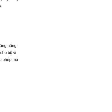
a
năng nâng
 cho bộ vi
ho phép mở