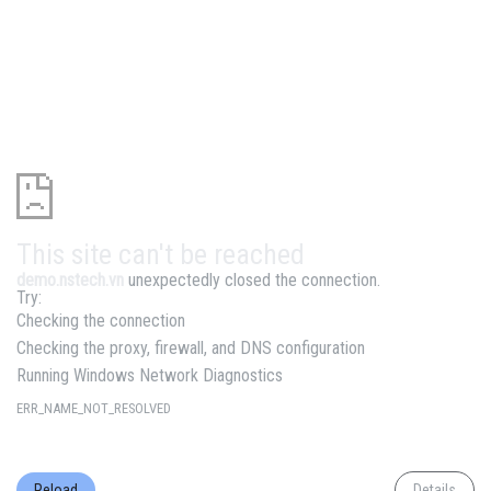
This site can't be reached
demo.nstech.vn
unexpectedly closed the connection.
Try:
Checking the connection
Checking the proxy, firewall, and DNS configuration
Running Windows Network Diagnostics
ERR_NAME_NOT_RESOLVED
Reload
Details