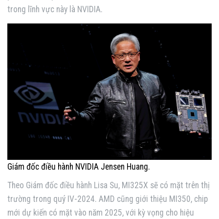
trong lĩnh vực này là NVIDIA.
Giám đốc điều hành NVIDIA Jensen Huang.
Theo Giám đốc điều hành Lisa Su, MI325X sẽ có mặt trên thị
trường trong quý IV-2024. AMD cũng giới thiệu MI350, chip
mới dự kiến có mặt vào năm 2025, với kỳ vọng cho hiệu