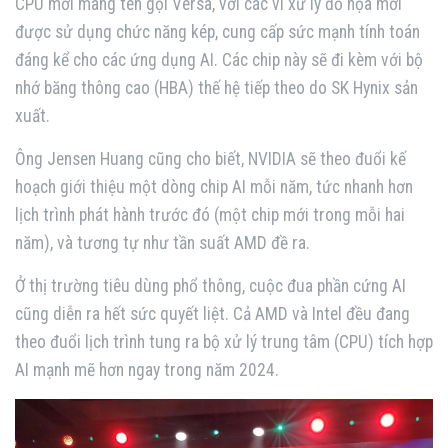
CPU mới mang tên gọi Versa, với các vi xử lý đồ họa mới
được sử dụng chức năng kép, cung cấp sức mạnh tính toán
đáng kể cho các ứng dụng AI. Các chip này sẽ đi kèm với bộ
nhớ băng thông cao (HBA) thế hệ tiếp theo do SK Hynix sản
xuất.
Ông Jensen Huang cũng cho biết, NVIDIA sẽ theo đuổi kế
hoạch giới thiệu một dòng chip AI mỗi năm, tức nhanh hơn
lịch trình phát hành trước đó (một chip mới trong mỗi hai
năm), và tương tự như tần suất AMD đề ra.
Ở thị trường tiêu dùng phổ thông, cuộc đua phần cứng AI
cũng diễn ra hết sức quyết liệt. Cả AMD và Intel đều đang
theo đuổi lịch trình tung ra bộ xử lý trung tâm (CPU) tích hợp
AI mạnh mẽ hơn ngay trong năm 2024.