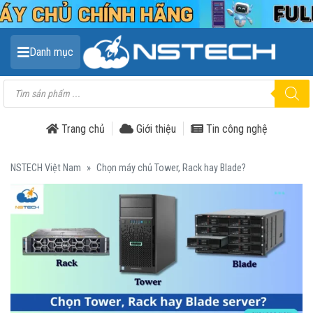
Danh mục
Tìm
kiếm
sản
phẩm
Trang chủ
Giới thiệu
Tin công nghệ
NSTECH Việt Nam
»
Chọn máy chủ Tower, Rack hay Blade?