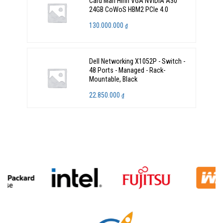
Card Màn Hình VGA NVIDIA A30
24GB CoWoS HBM2 PCIe 4.0
130.000.000
₫
Dell Networking X1052P - Switch -
48 Ports - Managed - Rack-
Mountable, Black
22.850.000
₫