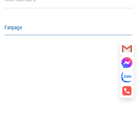
Fanpage
aitohumanizetextconverter.com
facebook embed code