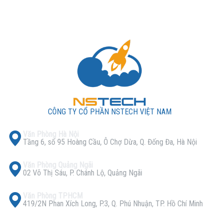
CÔNG TY CỔ PHẦN NSTECH VIỆT NAM
Văn Phòng Hà Nội
Tầng 6, số 95 Hoàng Cầu, Ô Chợ Dừa, Q. Đống Đa, Hà Nội
Văn Phòng Quảng Ngãi
02 Võ Thị Sáu, P. Chánh Lộ, Quảng Ngãi
Văn Phòng TPHCM
419/2N Phan Xích Long, P.3, Q. Phú Nhuận, TP. Hồ Chí Minh