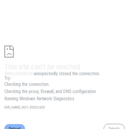
This site can't be reached
demo.nstech.vn
unexpectedly closed the connection.
Try:
Checking the connection
Checking the proxy, firewall, and DNS configuration
Running Windows Network Diagnostics
ERR_NAME_NOT_RESOLVED
Reload
Details