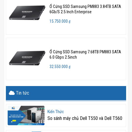
Ổ Cứng SSD Samsung PM883 3.84TB SATA
6Gb/S 2.5 Inch Enterprise
15.750.000
₫
Ổ Cứng SSD Samsung 7.68TB PM883 SATA
6.0 Gbps 2.5inch
32.550.000
₫
Tin tức
Kiến Thức
So sánh máy chủ Dell T550 và Dell T560