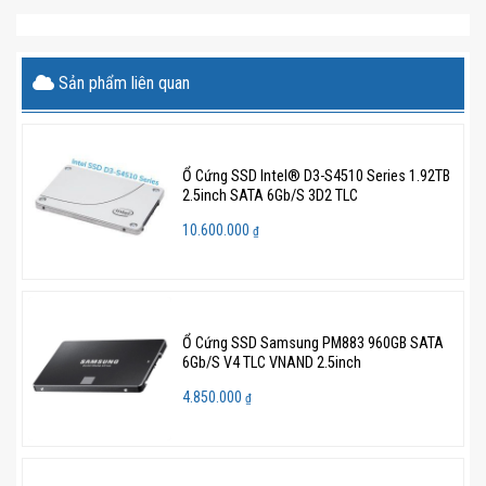
Sản phẩm liên quan
Ổ Cứng SSD Intel® D3-S4510 Series 1.92TB
2.5inch SATA 6Gb/S 3D2 TLC
10.600.000
₫
Ổ Cứng SSD Samsung PM883 960GB SATA
6Gb/S V4 TLC VNAND 2.5inch
4.850.000
₫