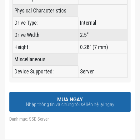
Physical Characteristics
Drive Type:
Internal
Drive Width:
2.5″
Height:
0.28″ (7 mm)
Miscellaneous
Device Supported:
Server
MUA NGAY
Nhập thông tin và chúng tôi sẽ liên hệ lại ngay
Danh mục:
SSD Server