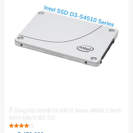
Ổ Cứng SSD Intel® D3-S4510 Series 480GB 2.5inch
SATA 6Gb/S 3D2 TLC
Được xếp