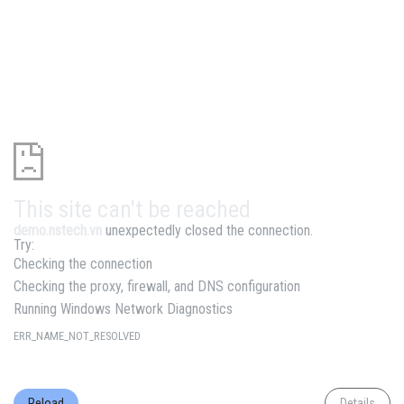
This site can't be reached
demo.nstech.vn
unexpectedly closed the connection.
Try:
Checking the connection
Checking the proxy, firewall, and DNS configuration
Running Windows Network Diagnostics
ERR_NAME_NOT_RESOLVED
Reload
Details