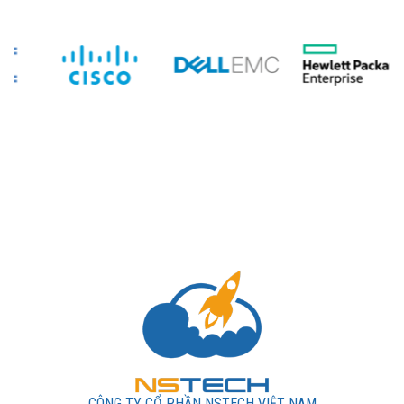
CÔNG TY CỔ PHẦN NSTECH VIỆT NAM