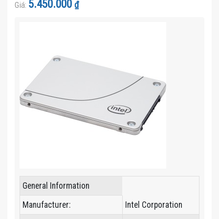
5.450.000
₫
Giá:
hạng
4.1
5 sao
General Information
Manufacturer:
Intel Corporation