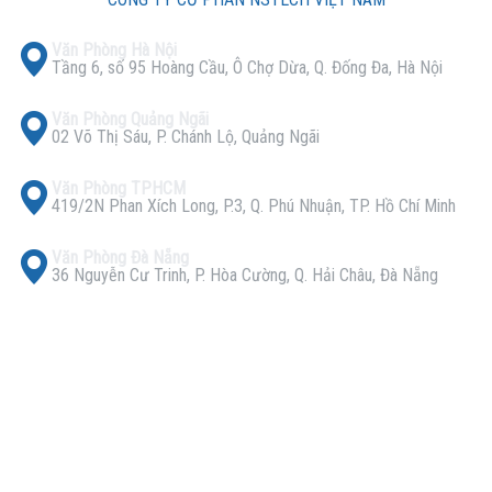
Văn Phòng Hà Nội
Tầng 6, số 95 Hoàng Cầu, Ô Chợ Dừa, Q. Đống Đa, Hà Nội
Văn Phòng Quảng Ngãi
02 Võ Thị Sáu, P. Chánh Lộ, Quảng Ngãi
Văn Phòng TPHCM
419/2N Phan Xích Long, P.3, Q. Phú Nhuận, TP. Hồ Chí Minh
Văn Phòng Đà Nẵng
36 Nguyễn Cư Trinh, P. Hòa Cường, Q. Hải Châu, Đà Nẵng