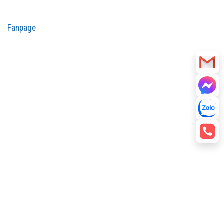
Fanpage
aitohumanizetextconverter.com
facebook embed code