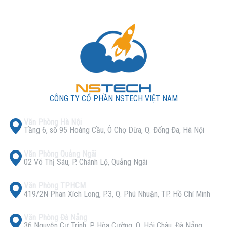
CÔNG TY CỔ PHẦN NSTECH VIỆT NAM
Văn Phòng Hà Nội
Tầng 6, số 95 Hoàng Cầu, Ô Chợ Dừa, Q. Đống Đa, Hà Nội
Văn Phòng Quảng Ngãi
02 Võ Thị Sáu, P. Chánh Lộ, Quảng Ngãi
Văn Phòng TPHCM
419/2N Phan Xích Long, P.3, Q. Phú Nhuận, TP. Hồ Chí Minh
Văn Phòng Đà Nẵng
36 Nguyễn Cư Trinh, P. Hòa Cường, Q. Hải Châu, Đà Nẵng