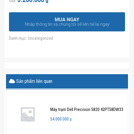
₫
Giá:
hạng
4.5
5
sao
MUA NGAY
Nhập thông tin và chúng tôi sẽ liên hệ lại ngay
Danh mục:
Uncategorized
Sản phẩm liên quan
Máy trạm Dell Precision 5820 42PT58DW33
54.000.000
₫