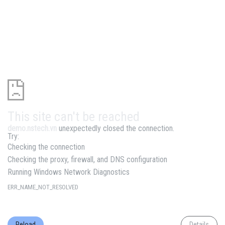
This site can't be reached
demo.nstech.vn
unexpectedly closed the connection.
Try:
Checking the connection
Checking the proxy, firewall, and DNS configuration
Running Windows Network Diagnostics
ERR_NAME_NOT_RESOLVED
Reload
Details