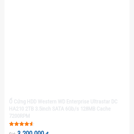
Ổ Cứng HDD Western WD Enterprise Ultrastar DC
HA210 2TB 3.5inch SATA 6Gb/s 128MB Cache
7200RPM
Được xếp
3.200.000