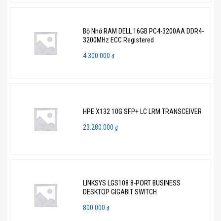
Bộ Nhớ RAM DELL 16GB PC4-3200AA DDR4-
3200MHz ECC Registered
4.300.000
₫
HPE X132 10G SFP+ LC LRM TRANSCEIVER
23.280.000
₫
LINKSYS LGS108 8-PORT BUSINESS
DESKTOP GIGABIT SWITCH
800.000
₫