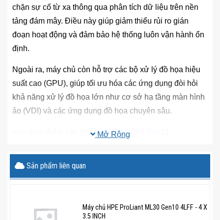
chặn sự cố từ xa thông qua phân tích dữ liệu trên nền
tảng đám mây. Điều này giúp giảm thiểu rủi ro gián
đoạn hoạt động và đảm bảo hệ thống luôn vận hành ổn
định.
Ngoài ra, máy chủ còn hỗ trợ các bộ xử lý đồ họa hiệu
suất cao (GPU), giúp tối ưu hóa các ứng dụng đòi hỏi
khả năng xử lý đồ họa lớn như cơ sở hạ tầng màn hình
ảo (VDI) và các ứng dụng đồ họa chuyên sâu.
>>> Xem thêm sản phẩm
HPE ML350 Gen11
Mở Rộng
Lợi thế vượt trội của HPE ML350
Gen10
Sản phẩm liên quan
Mở rộng hệ thống dễ dàng: Khi cần triển khai nhiều
site, doanh nghiệp không phải tốn thêm chi phí đầu
Máy chủ HPE ProLiant ML30 Gen10 4LFF - 4 X
tư máy chủ mới.
3.5 INCH