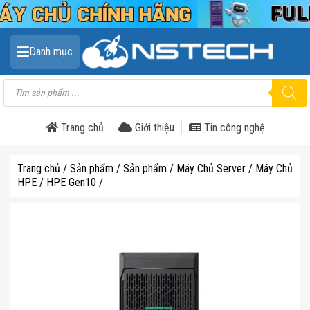
Danh mục
Tìm
kiếm
sản
phẩm
Trang chủ
Giới thiệu
Tin công nghệ
Trang chủ
/
Sản phẩm
/
Sản phẩm
/
Máy Chủ Server
/
Máy Chủ
HPE
/
HPE Gen10
/