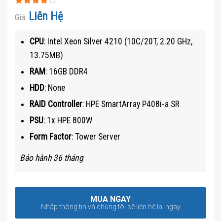
Được xếp
Liên Hệ
Giá:
hạng
4.1
5 sao
CPU
: Intel Xeon Silver 4210 (10C/20T, 2.20 GHz,
13.75MB)
RAM
: 16GB DDR4
HDD
: None
RAID Controller
: HPE SmartArray P408i-a SR
PSU
: 1x HPE 800W
Form Factor
: Tower Server
Bảo hành 36 tháng
MUA NGAY
Nhập thông tin và chúng tôi sẽ liên hệ lại ngay