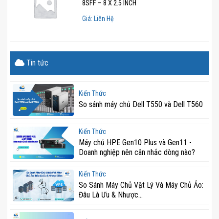
8SFF – 8 X 2.5 INCH
giới. HPE Silicon Root of Trust được tích hợp để bảo vệ
Giá: Liên Hệ
máy chủ khỏi các cuộc tấn công, phát hiện các hành vi
xâm nhập bất thường và khôi phục chương trình cơ sở
về trạng thái an toàn nhất.
Tin tức
>>> Có thể bạn cũng quan tâm đến
máy chủ Dell
R650xs
Kiến Thức
Các tính năng bảo mật nổi bật của iLO
So sánh máy chủ Dell T550 và Dell T560
5
Kiến Thức
Khóa cấu hình máy chủ: Đảm bảo an toàn trong quá
Máy chủ HPE Gen10 Plus và Gen11 -
trình vận chuyển và triển khai hệ thống.
Doanh nghiệp nên cân nhắc dòng nào?
Bảng điều khiển bảo mật iLO: Phát hiện lỗ hổng bảo
Kiến Thức
mật và cung cấp giải pháp khắc phục hiệu quả.
So Sánh Máy Chủ Vật Lý Và Máy Chủ Ảo:
Đâu Là Ưu & Nhược...
Secure Recovery: Cho phép máy chủ quay về trạng
thái ban đầu hoặc tự động khôi phục về trạng thái an