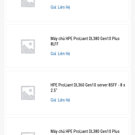
Tăng cường lưu trữ và băng thông: Giải pháp này
Giá: Liên Hệ
giúp tối ưu hóa tài nguyên, đảm bảo truy cập dữ liệu
đồng thời mà không bị nghẽn.
Quản lý từ xa tiện lợi: Hệ thống có thể được điều
Máy chủ HPE ProLiant DL380 Gen10 Plus
khiển toàn diện chỉ với một trình duyệt web, giúp tiết
8LFF
kiệm thời gian và nâng cao hiệu suất quản trị.
Giá: Liên Hệ
Hiệu năng mạnh mẽ, bảo mật cao: HPE ML350
Gen10 đảm bảo khả năng vận hành ổn định, bảo mật
dữ liệu tuyệt đối và tương thích với mọi ứng dụng
doanh nghiệp.
HPE ProLiant DL360 Gen10 server 8SFF - 8 x
2.5"
Giải pháp bảo mật hàng đầu trên HPE
Giá: Liên Hệ
ML350 Gen10
HPE luôn đặt bảo mật lên hàng đầu với công nghệ HPE
Integrated Lights Out 5 (iLO 5), giúp ML350 Gen10 trở
Máy chủ HPE ProLiant DL380 Gen10 Plus
thành một trong những máy chủ an toàn nhất trên thế