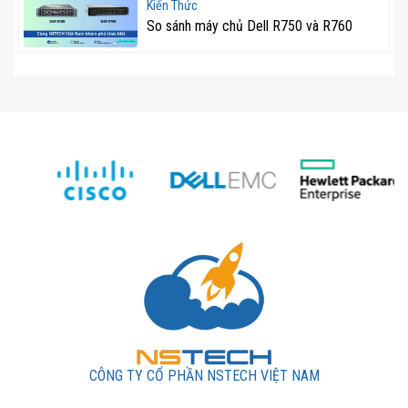
Kiến Thức
toàn sau khi phát hiện xâm nhập trái phép.
So sánh máy chủ Dell R750 và R760
Với những ưu điểm vượt trội, HPE ML350 Gen10 8SFF
là sự lựa chọn hoàn hảo cho doanh nghiệp đang tìm
kiếm một hệ thống máy chủ mạnh mẽ, an toàn và dễ
dàng mở rộng. Đầu tư vào dòng máy chủ này sẽ giúp tối
ưu hiệu suất làm việc, giảm thiểu rủi ro và đảm bảo vận
hành ổn định trong dài hạn.
Kết luận
Máy chủ HPE ML350 Gen10 là một trong những lựa
chọn hàng đầu cho doanh nghiệp cần một hệ thống máy
chủ mạnh mẽ, linh hoạt và bảo mật. Với hiệu suất cao,
khả năng mở rộng linh hoạt và quản lý dễ dàng, đây
chắc chắn là một khoản đầu tư xứng đáng cho hạ tầng
CÔNG TY CỔ PHẦN NSTECH VIỆT NAM
IT của doanh nghiệp.