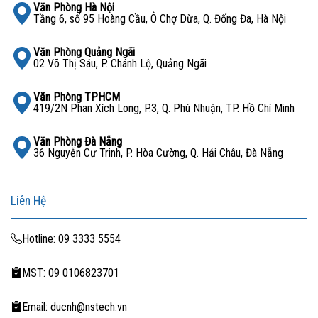
Văn Phòng Hà Nội
Bạn đang tìm
mua máy chủ
HPE ML350 Gen10? Liên
Tầng 6, số 95 Hoàng Cầu, Ô Chợ Dừa, Q. Đống Đa, Hà Nội
hệ ngay với chúng tôi để được tư vấn và báo giá tốt
nhất!
Văn Phòng Quảng Ngãi
02 Võ Thị Sáu, P. Chánh Lộ, Quảng Ngãi
Liên hệ ngay với NStech Việt Nam
Văn Phòng TPHCM
419/2N Phan Xích Long, P.3, Q. Phú Nhuận, TP. Hồ Chí Minh
Website:
https://demo.nstech.vn/
Hotline: 09 3333 5554
Văn Phòng Đà Nẵng
36 Nguyễn Cư Trinh, P. Hòa Cường, Q. Hải Châu, Đà Nẵng
Email:
ducnh@nstech.vn
Liên Hệ
Hotline: 09 3333 5554
MST: 09 0106823701
Email: ducnh@nstech.vn