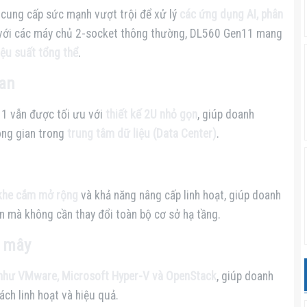
, cung cấp sức mạnh vượt trội để xử lý
các ứng dụng AI, phân
 với các máy chủ 2-socket thông thường, DL560 Gen11 mang
iệu suất tổng thể
.
ian
11 vẫn được tối ưu với
thiết kế 2U nhỏ gọn
, giúp doanh
ông gian trong
trung tâm dữ liệu (Data Center)
.
 khe cắm mở rộng
và khả năng nâng cấp linh hoạt, giúp doanh
n mà không cần thay đổi toàn bộ cơ sở hạ tầng.
m mây
 như VMware, Microsoft Hyper-V và OpenStack
, giúp doanh
ch linh hoạt và hiệu quả.