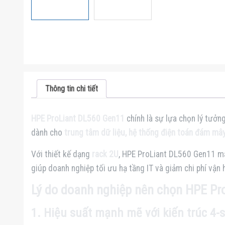
Thông tin chi tiết
HPE ProLiant DL560 Gen11
chính là sự lựa chọn lý tưởn
dành cho
trung tâm dữ liệu, hệ thống điện toán đám mâ
Với thiết kế dạng
rack 2U
, HPE ProLiant DL560 Gen11 
giúp doanh nghiệp tối ưu hạ tầng IT và giảm chi phí vận 
Lý do doanh nghiệp nên chọn HPE Pr
1. Hiệu suất mạnh mẽ với kiến trúc 4-