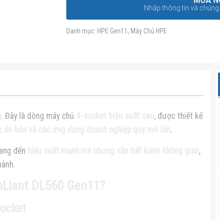
MUA N
Nhập thông tin và chúng t
Danh mục:
HPE Gen11
,
Máy Chủ HPE
g. Đây là dòng máy chủ
4-socket hiệu suất cao
, được thiết kế
y, ảo hóa và các ứng dụng doanh nghiệp quy mô lớn
.
mang đến
hiệu suất mạnh mẽ nhưng vẫn tiết kiệm không gian
,
hành.
oLiant DL560 Gen11?
socket