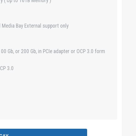
y ( Up to 16TB Memory )
l Media Bay External support only
100 Gb, or 200 Gb, in PCIe adapter or OCP 3.0 form
OCP 3.0