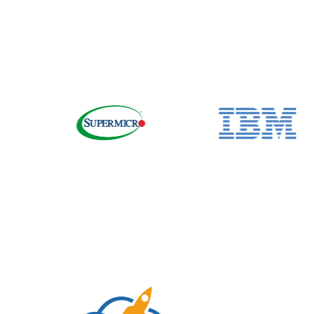
mượt mà.
✔
Trung tâm dữ liệu & High-Performance Computing (H
tính
.
✔
Giao dịch tài chính & ứng dụng ngân hàng:
Đảm bảo hi
fintech và ngân hàng số
.
Kết luận
HPE ProLiant DL560 Gen11
là dòng máy chủ
4-socket m
hệ thống xử lý dữ liệu phức tạp
. Với
hiệu suất vượt trội
chọn hoàn hảo để tối ưu hạ tầng IT và nâng cao hiệu quả
👉
Liên hệ ngay với chúng tôi để nhận tư vấn chi tiết v
Liên hệ ngay với NStech Việt Nam
Website
:
https://demo.nstech.vn/