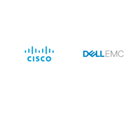
PC):
Lý tưởng cho các hệ thống
Data Center lớn và siêu máy
ệu suất và độ ổn định cao cho các
hệ thống giao dịch,
ạnh mẽ
, lý tưởng cho
doanh nghiệp lớn, trung tâm dữ liệu và
, khả năng mở rộng linh hoạt và bảo mật cao cấp
, đây là lựa
 vận hành.
à ưu đãi tốt nhất cho HPE ProLiant DL560 Gen11!
🚀