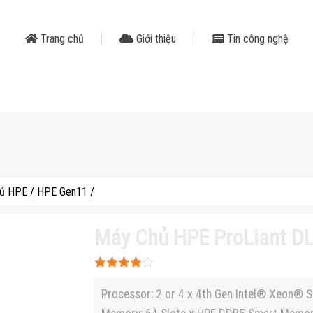
Trang chủ
Giới thiệu
Tin công nghệ
ủ HPE
/
HPE Gen11
/
Máy Chủ HPE ProLiant D
Được xếp
hạng
3.9
Processor: 2 or 4 x 4th Gen Intel® Xeon® S
5 sao