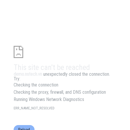
This site can't be reached
demo.nstech.vn
unexpectedly closed the connection.
Try:
Checking the connection
Checking the proxy, firewall, and DNS configuration
Running Windows Network Diagnostics
ERR_NAME_NOT_RESOLVED
Reload