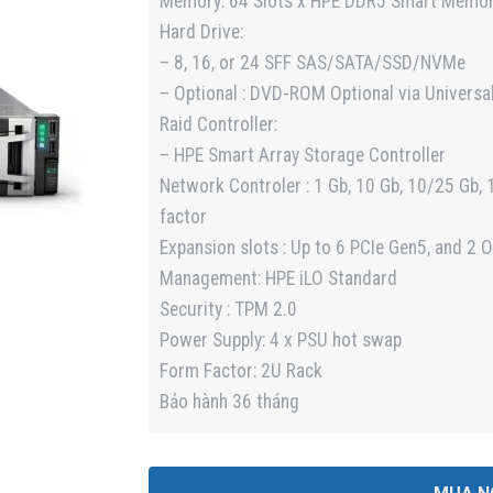
Memory: 64 Slots x HPE DDR5 Smart Memor
Hard Drive:
– 8, 16, or 24 SFF SAS/SATA/SSD/NVMe
– Optional : DVD-ROM Optional via Universa
Raid Controller:
– HPE Smart Array Storage Controller
Network Controler : 1 Gb, 10 Gb, 10/25 Gb, 
factor
Expansion slots : Up to 6 PCIe Gen5, and 2 
Management: HPE iLO Standard
Security : TPM 2.0
Power Supply: 4 x PSU hot swap
Form Factor: 2U Rack
Bảo hành 36 tháng