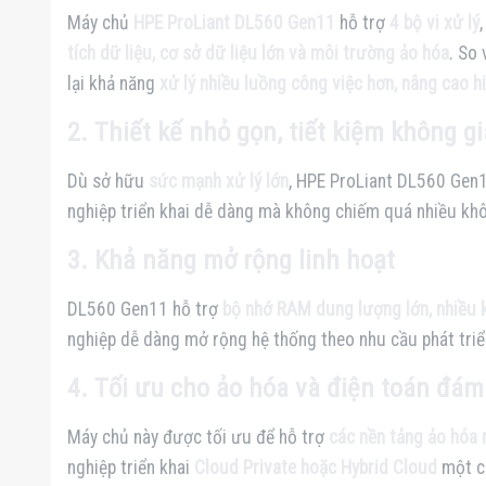
Máy chủ
HPE ProLiant DL560 Gen11
hỗ trợ
4 bộ vi xử lý
tích dữ liệu, cơ sở dữ liệu lớn và môi trường ảo hóa
. So
lại khả năng
xử lý nhiều luồng công việc hơn, nâng cao h
2. Thiết kế nhỏ gọn, tiết kiệm không g
Dù sở hữu
sức mạnh xử lý lớn
, HPE ProLiant DL560 Gen
nghiệp triển khai dễ dàng mà không chiếm quá nhiều kh
3. Khả năng mở rộng linh hoạt
DL560 Gen11 hỗ trợ
bộ nhớ RAM dung lượng lớn, nhiều
nghiệp dễ dàng mở rộng hệ thống theo nhu cầu phát triể
4. Tối ưu cho ảo hóa và điện toán đá
Máy chủ này được tối ưu để hỗ trợ
các nền tảng ảo hóa
nghiệp triển khai
Cloud Private hoặc Hybrid Cloud
một cá