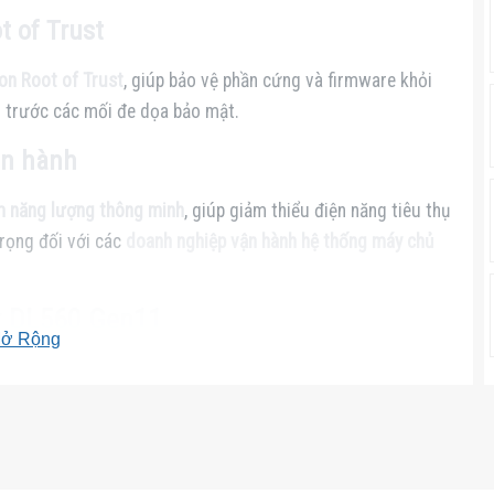
t of Trust
con Root of Trust
, giúp bảo vệ phần cứng và firmware khỏi
 trước các mối đe dọa bảo mật.
ận hành
m năng lượng thông minh
, giúp giảm thiểu điện năng tiêu thụ
trọng đối với các
doanh nghiệp vận hành hệ thống máy chủ
t DL560 Gen11
ở Rộng
(VM), container và nền tảng đám mây
cho doanh nghiệp.
 dữ liệu, Machine Learning và AI
.
c ứng dụng
SAP, Oracle, Microsoft SQL Server
một cách