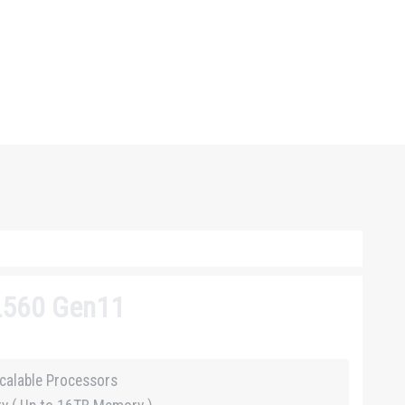
L560 Gen11
calable Processors