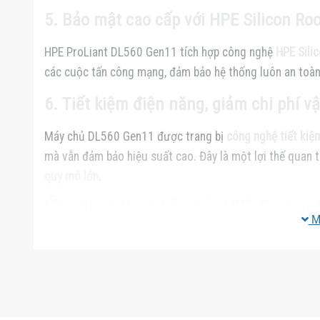
5. Bảo mật cao cấp với HPE Silicon Roo
HPE ProLiant DL560 Gen11 tích hợp công nghệ
HPE Sili
các cuộc tấn công mạng, đảm bảo hệ thống luôn an toàn
6. Tiết kiệm điện năng, giảm chi phí v
Máy chủ DL560 Gen11 được trang bị
công nghệ tiết kiệ
mà vẫn đảm bảo hiệu suất cao. Đây là một lợi thế quan 
quy mô lớn
.
Ứng dụng thực tiễn của HPE ProLian
M
✔
Ảo hóa & Cloud Computing:
Hỗ trợ triển khai
máy ảo 
✔
Xử lý dữ liệu lớn (Big Data) & AI:
Tối ưu cho
phân tích
✔
Hệ thống ERP & phần mềm doanh nghiệp:
Vận hành cá