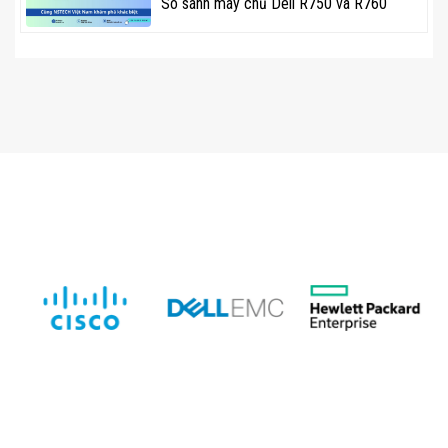
So sánh máy chủ Dell R750 và R760
Tối ưu chi phí vận hành: Công nghệ tiết kiệm điện
năng giúp giảm chi phí sử dụng điện cho doanh
nghiệp.
Dịch vụ hỗ trợ tốt: HPE cung cấp gói bảo hành và hỗ
trợ kỹ thuật chuyên sâu, giúp doanh nghiệp yên tâm
sử dụng.
Kết luận
Máy chủ HPE DL380 Gen11 không chỉ là một lựa chọn
đáng tin cậy mà còn là giải pháp tối ưu giúp doanh
nghiệp nâng cao hiệu suất vận hành, bảo mật dữ liệu và
dễ dàng mở rộng hạ tầng công nghệ thông tin. Với
những ưu điểm vượt trội, đây chắc chắn là một trong
những
máy chủ
hàng đầu dành cho doanh nghiệp hiện
nay.