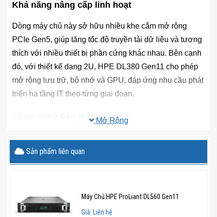
Khả năng nâng cấp linh hoạt
Dòng máy chủ này sở hữu nhiều khe cắm mở rộng
PCIe Gen5, giúp tăng tốc độ truyền tải dữ liệu và tương
thích với nhiều thiết bị phần cứng khác nhau. Bên cạnh
đó, với thiết kế dạng 2U, HPE DL380 Gen11 cho phép
mở rộng lưu trữ, bộ nhớ và GPU, đáp ứng nhu cầu phát
triển hạ tầng IT theo từng giai đoạn.
Công nghệ bảo mật hiện đại
Mở Rộng
Một trong những ưu điểm đáng chú ý của máy chủ HPE
DL380 Gen11 chính là công nghệ HPE Silicon Root of
Sản phẩm liên quan
Trust, giúp đảm bảo tính an toàn cho phần cứng ngay từ
quá trình khởi động. Ngoài ra, hệ thống còn có cơ chế
tự động khôi phục firmware khi phát hiện lỗi, giảm thiểu
Máy Chủ HPE ProLiant DL560 Gen11
nguy cơ tấn công và đảm bảo hoạt động liên tục.
Giá: Liên hệ