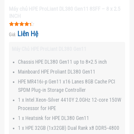
Máy chủ HPE ProLiant DL380 Gen11 8SFF – 8 x 2.5
INCH
Được xếp
Liên Hệ
Giá:
hạng
4.3
5 sao
Máy Chủ HPE ProLiant DL380 Gen11
Chassis HPE DL380 Gen11 up to 8×2.5 inch
Mainboard HPE Proliant DL380 Gen11
HPE MR416i-p Gen11 x16 Lanes 8GB Cache PCI
SPDM Plug-in Storage Controller
1 x Intel Xeon-Silver 4410Y 2.0GHz 12-core 150W
Processor for HPE
1 x Heatsink for HPE DL380 Gen11
1 x HPE 32GB (1x32GB) Dual Rank x8 DDR5-4800