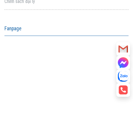
Chính sách đại lý
Fanpage
aitohumanizetextconverter.com
facebook embed code