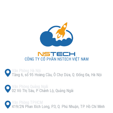
Liên hệ ngay với NStech Việt Nam
Website
:
https://demo.nstech.vn/
Hotline
: 09 3333 5554
Email
:
ducnh@nstech.vn
CÔNG TY CỔ PHẦN NSTECH VIỆT NAM
Văn Phòng Hà Nội
Tầng 6, số 95 Hoàng Cầu, Ô Chợ Dừa, Q. Đống Đa, Hà Nội
Văn Phòng Quảng Ngãi
02 Võ Thị Sáu, P. Chánh Lộ, Quảng Ngãi
Văn Phòng TPHCM
419/2N Phan Xích Long, P.3, Q. Phú Nhuận, TP. Hồ Chí Minh