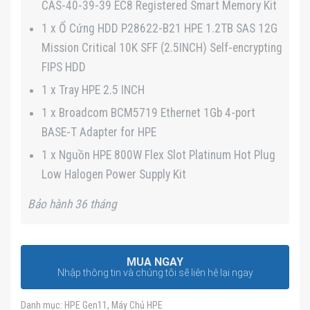
CAS-40-39-39 EC8 Registered Smart Memory Kit
1 x Ổ Cứng HDD P28622-B21 HPE 1.2TB SAS 12G
Mission Critical 10K SFF (2.5INCH) Self-encrypting
FIPS HDD
1 x Tray HPE 2.5 INCH
1 x Broadcom BCM5719 Ethernet 1Gb 4-port
BASE-T Adapter for HPE
1 x Nguồn HPE 800W Flex Slot Platinum Hot Plug
Low Halogen Power Supply Kit
Bảo hành 36 tháng
MUA NGAY
Nhập thông tin và chúng tôi sẽ liên hệ lại ngay
Danh mục:
HPE Gen11
,
Máy Chủ HPE