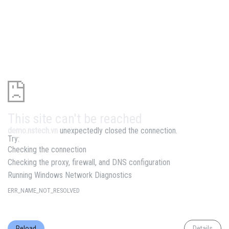
This site can't be reached
demo.nstech.vn
unexpectedly closed the connection.
Try:
Checking the connection
Checking the proxy, firewall, and DNS configuration
Running Windows Network Diagnostics
ERR_NAME_NOT_RESOLVED
Reload
Details