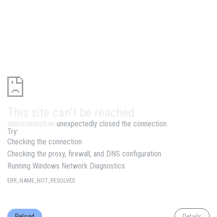
This site can't be reached
demo.nstech.vn
unexpectedly closed the connection.
Try:
Checking the connection
Checking the proxy, firewall, and DNS configuration
Running Windows Network Diagnostics
ERR_NAME_NOT_RESOLVED
Reload
Details