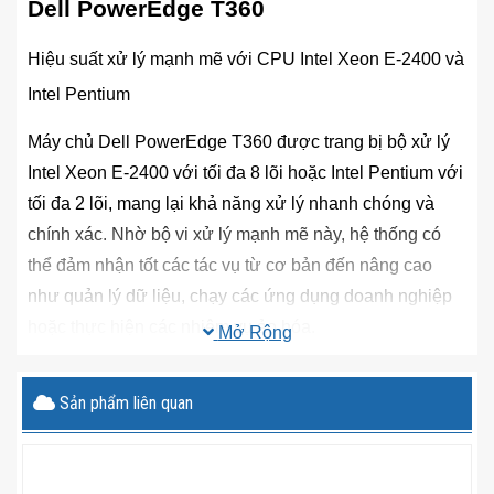
Dell PowerEdge T360
Hiệu suất xử lý mạnh mẽ với CPU Intel Xeon E-2400 và
Intel Pentium
Máy chủ Dell PowerEdge T360 được trang bị bộ xử lý
Intel Xeon E-2400 với tối đa 8 lõi hoặc Intel Pentium với
tối đa 2 lõi, mang lại khả năng xử lý nhanh chóng và
chính xác. Nhờ bộ vi xử lý mạnh mẽ này, hệ thống có
thể đảm nhận tốt các tác vụ từ cơ bản đến nâng cao
như quản lý dữ liệu, chạy các ứng dụng doanh nghiệp
hoặc thực hiện các nhiệm vụ ảo hóa.
Mở Rộng
Với bộ vi xử lý này có thể giúp cải thiện hiệu suất đa
Sản phẩm liên quan
nhiệm, giúp xử lý các công việc nhanh hơn. Bên cạnh
đó, tối ưu hóa hiệu suất với các ứng dụng yêu cầu sức
mạnh tính toán cao. Hỗ trợ tốt cho các doanh nghiệp có