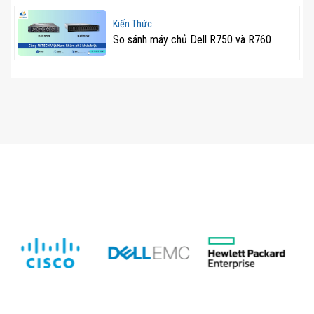
Giảm tải cho CPU, giúp hệ thống hoạt động ổn định
Kiến Thức
và hiệu quả hơn.
So sánh máy chủ Dell R750 và R760
Dung lượng lưu trữ linh hoạt với nhiều tùy
chọn ổ cứng
Với khả năng hỗ trợ tối đa 8 ổ cứng HDD/SSD 3.5″
hoặc 8 ổ 2.5″ SAS/SATA, Dell PowerEdge T360 mang
đến khả năng lưu trữ linh hoạt, phù hợp với nhiều nhu
cầu sử dụng khác nhau.
Với số lượng ổ cứng dồi dào và có thể thay đổi tùy theo
nhu cầu của cấu hình, tăng khả năng mở rộng dữ liệu
mà không làm gián đoạn hệ thống. Máy chủ hỗ trợ cả ổ
HDD và SSD, giúp tối ưu hóa tốc độ và dung lượng lưu
trữ. Đáp ứng tốt nhu cầu lưu trữ dữ liệu lớn của doanh
nghiệp.