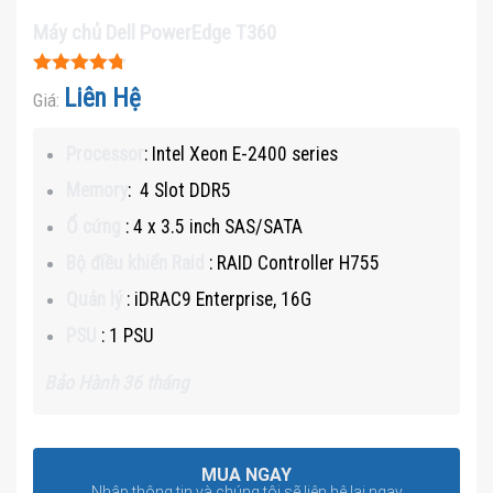
Máy chủ Dell PowerEdge T360
Được xếp
Liên Hệ
Giá:
hạng
4.7
5
sao
Processor
: Intel Xeon E-2400 series
Memory
: 4 Slot DDR5
Ổ cứng
: 4 x 3.5 inch SAS/SATA
Bộ điều khiển Raid
: RAID Controller H755
Quản lý
: iDRAC9 Enterprise, 16G
PSU
: 1 PSU
Bảo Hành 36 tháng
MUA NGAY
Nhập thông tin và chúng tôi sẽ liên hệ lại ngay