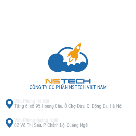
NSTECH Việt Nam – Nhà cung cấp máy
chủ Dell T360 chính hãng tại Việt Nam
Chúng tôi tự hào là đơn vị phân phối chính hãng các
sản phẩm máy chủ Dell, đặc biệt là dòng Dell T360 –
một trong những giải pháp tối ưu cho doanh nghiệp cần
hiệu năng cao và độ ổn định tuyệt đối.
Khi lựa chọn NSTECH, quý khách sẽ nhận được:
Máy chủ chính hãng 100%: Đảm bảo chất lượng,
CÔNG TY CỔ PHẦN NSTECH VIỆT NAM
hiệu suất và tuổi thọ cao nhất.
Văn Phòng Hà Nội
Nguồn gốc rõ ràng: Chúng tôi cam kết cung cấp đầy
Tầng 6, số 95 Hoàng Cầu, Ô Chợ Dừa, Q. Đống Đa, Hà Nội
đủ giấy tờ CO/CQ để quý khách hoàn toàn yên tâm.
Văn Phòng Quảng Ngãi
Hỗ trợ kỹ thuật chuyên nghiệp 24/7: Đội ngũ kỹ thuật
02 Võ Thị Sáu, P. Chánh Lộ, Quảng Ngãi
viên giàu kinh nghiệm luôn sẵn sàng hỗ trợ quý