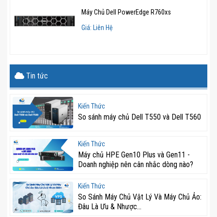
ổn định trong môi trường doanh nghiệp.
Máy Chủ Dell PowerEdge R760xs
>>>
Dell R650xs
sẵn hàng tại NSTECH Việt Nam
Giá: Liên Hệ
Hỗ trợ GPU tăng tốc cho các tác vụ chuyên
sâu
Tin tức
Dell PowerEdge T360 hỗ trợ GPU công suất 60W, dạng
chiều rộng đơn, giúp tối ưu hóa khả năng xử lý đồ họa
Kiến Thức
và tăng tốc các tác vụ chuyên sâu như phân tích dữ liệu,
So sánh máy chủ Dell T550 và Dell T560
mô phỏng hoặc trí tuệ nhân tạo (AI).
Lợi ích
Kiến Thức
Máy chủ HPE Gen10 Plus và Gen11 -
Cải thiện hiệu suất cho các ứng dụng cần xử lý đồ
Doanh nghiệp nên cân nhắc dòng nào?
họa hoặc AI.
Kiến Thức
Hỗ trợ tốt cho các doanh nghiệp có nhu cầu về phân
So Sánh Máy Chủ Vật Lý Và Máy Chủ Ảo:
Đâu Là Ưu & Nhược...
tích dữ liệu và ứng dụng machine learning.