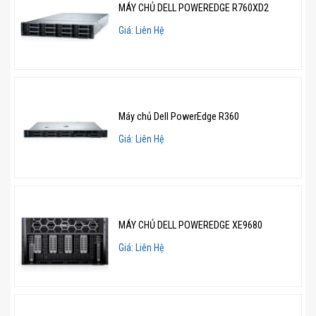
nhu cầu mở rộng hoặc triển khai các ứng dụng phức
MÁY CHỦ DELL POWEREDGE R760XD2
tạp.
Giá: Liên Hệ
Bộ nhớ DDR5 hiệu suất cao, tốc độ lên tới
4400 MT/s
Một trong những nâng cấp đáng chú ý của Dell
Máy chủ Dell PowerEdge R360
PowerEdge T360 là hỗ trợ tối đa 4 thanh RAM DDR5
Giá: Liên Hệ
UDIMM với tốc độ lên đến 4400 MT/s. So với các thế hệ
trước, DDR5 mang lại tốc độ truyền tải nhanh hơn, giúp
hệ thống hoạt động mượt mà ngay cả khi xử lý khối
lượng công việc lớn.
MÁY CHỦ DELL POWEREDGE XE9680
Bộ nhớ này nâng cao tốc độ xử lý dữ liệu, giúp các ứng
Giá: Liên Hệ
dụng hoạt động nhanh hơn, giảm độ trễ, cải thiện hiệu
suất tổng thể của hệ thống. Chưa dừng lại ở đó, nó
cung cấp khả năng mở rộng bộ nhớ, hỗ trợ hoạt động