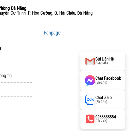
Phòng Đà Nẵng
uyễn Cư Trinh, P. Hòa Cường, Q. Hải Châu, Đà Nẵng
Fanpage
g
Gửi Liên Hệ
(24/24h)
ông tin
Chat Facebook
(8h-24h)
aitohumanizetextconverter.com
Chat Zalo
(8h-24h)
0933335554
(8h-24h)
facebook embed code