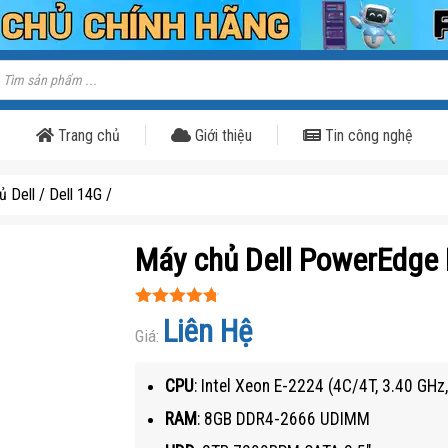
ìm
iếm
ản
hẩm
Trang chủ
Giới thiệu
Tin công nghệ
ủ Dell
/
Dell 14G
/
Máy chủ Dell PowerEdge 
Được xếp
Liên Hệ
hạng
Giá:
4.7
5
sao
CPU
: Intel Xeon E-2224 (4C/4T, 3.40 GHz
RAM
: 8GB DDR4-2666 UDIMM