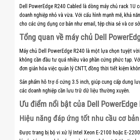
Dell PowerEdge R240 Cabled là dòng máy chủ rack 1U cơ
doanh nghiệp nhỏ và vừa. Với cấu hình mạnh mẽ, khả năng
cho các ứng dụng cơ bản như email, tệp chia sẻ và cơ sở
Tổng quan về máy chủ Dell PowerEd
Máy chủ Dell PowerEdge R240 là một lựa chọn tuyệt vời
không cần đầu tư quá nhiều vào phần cứng phức tạp. Với
đơn giản hóa việc quản lý CNTT, đồng thời tiết kiệm khôn
Sản phẩm hỗ trợ ổ cứng 3.5 inch, giúp cung cấp dung lư
các doanh nghiệp cần lưu trữ dữ liệu thường xuyên.
Ưu điểm nổi bật của Dell PowerEdge
Hiệu năng đáp ứng tốt nhu cầu cơ bản
Được trang bị bộ vi xử lý Intel Xeon E-2100 hoặc E-220