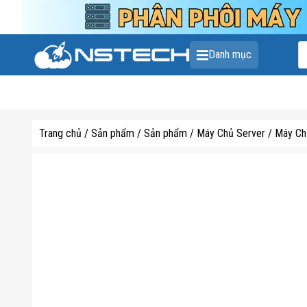
T
Danh mục
k
s
p
Trang chủ
/
Sản phẩm
/
Sản phẩm
/
Máy Chủ Server
/
Máy Ch