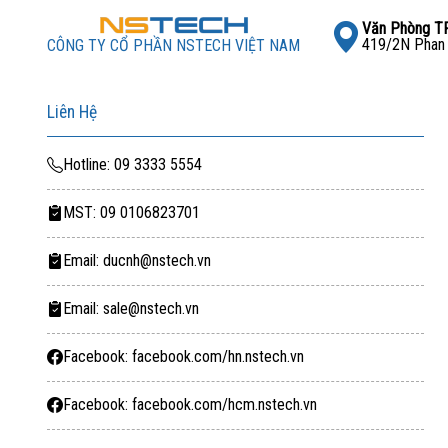
🌐
Website:
nstech.vn
Văn Phòng 
☎
Hotline:
09 3333 5554
419/2N Phan X
CÔNG TY CỔ PHẦN NSTECH VIỆT NAM
📧
Email:
ducnh@nstech.vn
Liên Hệ
Hotline: 09 3333 5554
MST: 09 0106823701
Email: ducnh@nstech.vn
Email: sale@nstech.vn
Facebook: facebook.com/hn.nstech.vn
Facebook: facebook.com/hcm.nstech.vn