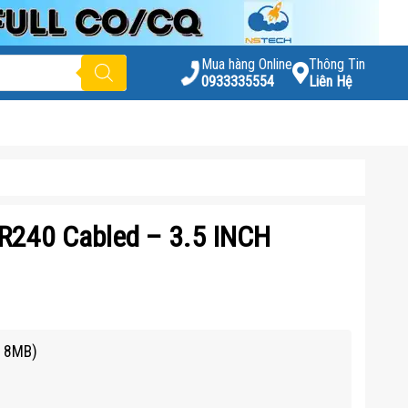
Mua hàng Online
Thông Tin
0933335554
Liên Hệ
R240 Cabled – 3.5 INCH
, 8MB)