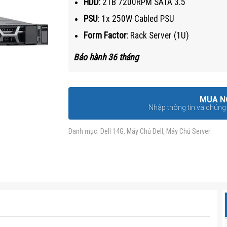
HDD
: 2TB 7200RPM SATA 3.5″
PSU
: 1x 250W Cabled PSU
Form Factor
: Rack Server (1U)
Bảo hành 36 tháng
MUA N
Nhập thông tin và chúng t
Danh mục:
Dell 14G
,
Máy Chủ Dell
,
Máy Chủ Server