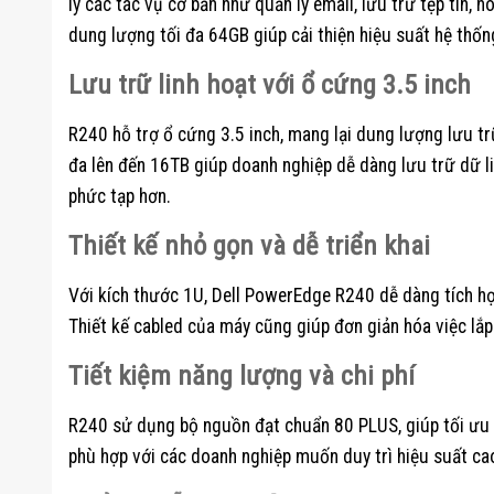
lý các tác vụ cơ bản như quản lý email, lưu trữ tệp tin
dung lượng tối đa 64GB giúp cải thiện hiệu suất hệ thống 
Lưu trữ linh hoạt với ổ cứng 3.5 inch
R240 hỗ trợ ổ cứng 3.5 inch, mang lại dung lượng lưu tr
đa lên đến 16TB giúp doanh nghiệp dễ dàng lưu trữ dữ l
phức tạp hơn.
Thiết kế nhỏ gọn và dễ triển khai
Với kích thước 1U, Dell PowerEdge R240 dễ dàng tích hợ
Thiết kế cabled của máy cũng giúp đơn giản hóa việc lắp đ
Tiết kiệm năng lượng và chi phí
R240 sử dụng bộ nguồn đạt chuẩn 80 PLUS, giúp tối ưu h
phù hợp với các doanh nghiệp muốn duy trì hiệu suất cao 