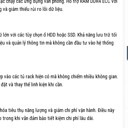
, hoặc chạy các ứng dụng văn phòng. Hỗ trợ RAM DDR4 ECC với
và giảm thiểu rủi ro lỗi dữ liệu.
ữ lớn với các tùy chọn ổ HDD hoặc SSD. Khả năng lưu trữ tối
iệu và quản lý thông tin mà không cần đầu tư vào hệ thống
p vào các tủ rack hiện có mà không chiếm nhiều không gian.
ặt và thay thế linh kiện khi cần.
óa tiêu thụ năng lượng và giảm chi phí vận hành. Điều này
trong khi vẫn đảm bảo tiết kiệm chi phí lâu dài.