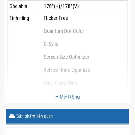
Góc nhìn
178°(H)/178°(V)
Tính năng
Flicker Free
Quantum Dot Color
G-Sync
Screen Size Optimizer
Refresh Rate Optimizor
Hình-trong-Hình
Off Timer Plus
Mở Rộng
Black Equalizer
Sản phẩm liên quan
Eye Saver Mode
Picture-By-Picture