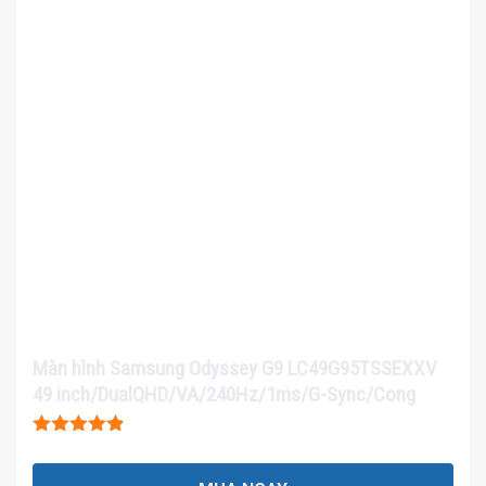
Màn hình Samsung Odyssey G9 LC49G95TSSEXXV
49 inch/DualQHD/VA/240Hz/1ms/G-Sync/Cong
Được xếp
hạng
4.8
5
sao