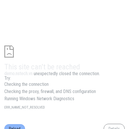
This site can't be reached
demo.nstech.vn
unexpectedly closed the connection.
Try:
Checking the connection
Checking the proxy, firewall, and DNS configuration
Running Windows Network Diagnostics
ERR_NAME_NOT_RESOLVED
Reload
Details