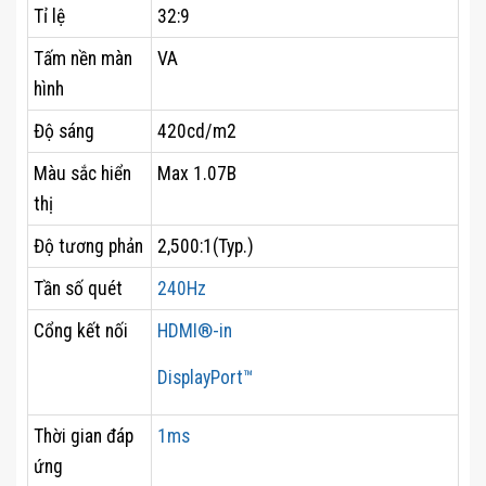
Tỉ lệ
32:9
Tấm nền màn
VA
hình
Độ sáng
420cd/m2
Màu sắc hiển
Max 1.07B
thị
Độ tương phản
2,500:1(Typ.)
Tần số quét
240Hz
Cổng kết nối
HDMI®-in
DisplayPort™
Thời gian đáp
1ms
ứng