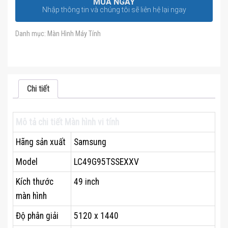
MUA NGAY
Nhập thông tin và chúng tôi sẽ liên hệ lại ngay
Danh mục:
Màn Hình Máy Tính
Chi tiết
Mô tả chi tiết
Màn hình vi tính
Hãng sản xuất
Samsung
Model
LC49G95TSSEXXV
Kích thước
49 inch
màn hình
Độ phân giải
5120 x 1440