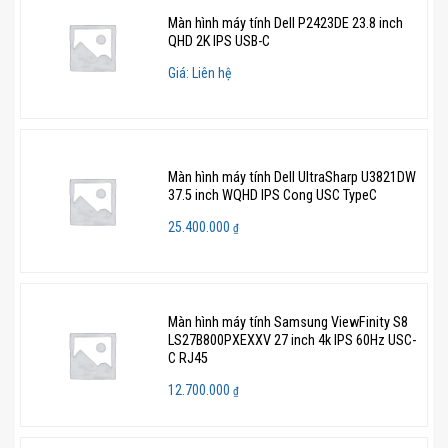
Màn hình máy tính Dell P2423DE 23.8 inch
Image Size
QHD 2K IPS USB-C
Giá: Liên hệ
FreeSync Premium Pro
Low Input Lag Mode
Super Arena Gaming UX
Màn hình máy tính Dell UltraSharp U3821DW
37.5 inch WQHD IPS Cong USC TypeC
Điện năng tiêu
Mức tiêu thụ nguồn (DPMS):
0.5 W
25.400.000
₫
thụ
Mức tiêu thụ nguồn (Chế độ Tắt): 0.3
W
Màn hình máy tính Samsung ViewFinity S8
LS27B800PXEXXV 27 inch 4k IPS 60Hz USC-
Kích thước
1147.6 x 363.5 x 291.0 mm (Không
C RJ45
chân đế)
12.700.000
₫
1147.6 x 537.2 x 416.4 mm (Gồm chân