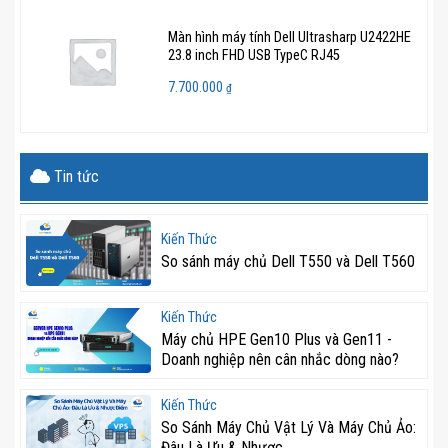
đế)
Màn hình máy tính Dell Ultrasharp U2422HE
Cân nặng
14.1 kg (Không chân đế)
23.8 inch FHD USB TypeC RJ45
7.700.000
₫
16.7 kg (Gồm chân đế)
Phụ kiện
Cáp nguồn, Hướng dẫn sử dụng,…
Tin tức
Kiến Thức
So sánh máy chủ Dell T550 và Dell T560
Kiến Thức
Máy chủ HPE Gen10 Plus và Gen11 -
Doanh nghiệp nên cân nhắc dòng nào?
Kiến Thức
So Sánh Máy Chủ Vật Lý Và Máy Chủ Ảo:
Đâu Là Ưu & Nhược...