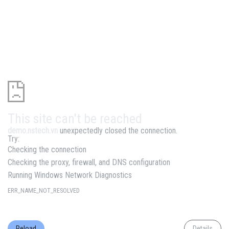
This site can't be reached
demo.nstech.vn
unexpectedly closed the connection.
Try:
Checking the connection
Checking the proxy, firewall, and DNS configuration
Running Windows Network Diagnostics
ERR_NAME_NOT_RESOLVED
Reload
Details