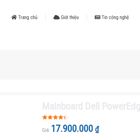
Trang chủ
Giới thiệu
Tin công nghệ
Mainboard Dell PowerEdg
Được xếp
17.900.000
₫
hạng
Giá:
4.3
5 sao