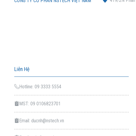
419/2N Phan X
CÔNG TY CỔ PHẦN NSTECH VIỆT NAM
Liên Hệ
Hotline: 09 3333 5554
MST: 09 0106823701
Email: ducnh@nstech.vn