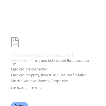
This site can't be reached
demo.nstech.vn
unexpectedly closed the connection.
Try:
Checking the connection
Checking the proxy, firewall, and DNS configuration
Running Windows Network Diagnostics
ERR_NAME_NOT_RESOLVED
Reload