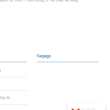
uyễn Cư Trinh, P. Hòa Cường, Q. Hải Châu, Đà Nẵng
Fanpage
g
ông tin
aitohumanizetextconverter.com
Gửi Liên Hệ