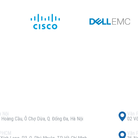
 Nội
Văn 
 Hoàng Cầu, Ô Chợ Dừa, Q. Đống Đa, Hà Nội
02 Võ
TPHCM
Văn 