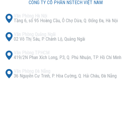
CÔNG TY CỔ PHẦN NSTECH VIỆT NAM
Văn Phòng Hà Nội
Tầng 6, số 95 Hoàng Cầu, Ô Chợ Dừa, Q. Đống Đa, Hà Nội
Văn Phòng Quảng Ngãi
02 Võ Thị Sáu, P. Chánh Lộ, Quảng Ngãi
Văn Phòng TPHCM
419/2N Phan Xích Long, P.3, Q. Phú Nhuận, TP. Hồ Chí Minh
Văn Phòng Đà Nẵng
36 Nguyễn Cư Trinh, P. Hòa Cường, Q. Hải Châu, Đà Nẵng