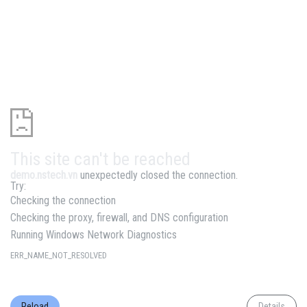
This site can't be reached
demo.nstech.vn
unexpectedly closed the connection.
Try:
Checking the connection
Checking the proxy, firewall, and DNS configuration
Running Windows Network Diagnostics
ERR_NAME_NOT_RESOLVED
Reload
Details