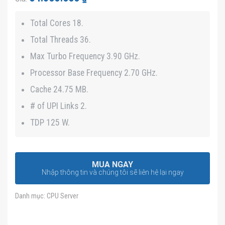
hạng
4.3
5 sao
Total Cores 18.
Total Threads 36.
Max Turbo Frequency 3.90 GHz.
Processor Base Frequency 2.70 GHz.
Cache 24.75 MB.
# of UPI Links 2.
TDP 125 W.
MUA NGAY
Nhập thông tin và chúng tôi sẽ liên hệ lại ngay
Danh mục:
CPU Server