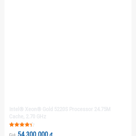
Intel® Xeon® Gold 5220S Processor 24.75M
Cache, 2.70 GHz
Được xếp
54.300.000
₫
Giá: