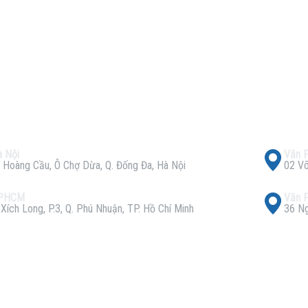
 Nội
Văn 
 Hoàng Cầu, Ô Chợ Dừa, Q. Đống Đa, Hà Nội
02 Võ
TPHCM
Văn 
ích Long, P.3, Q. Phú Nhuận, TP. Hồ Chí Minh
36 Ng