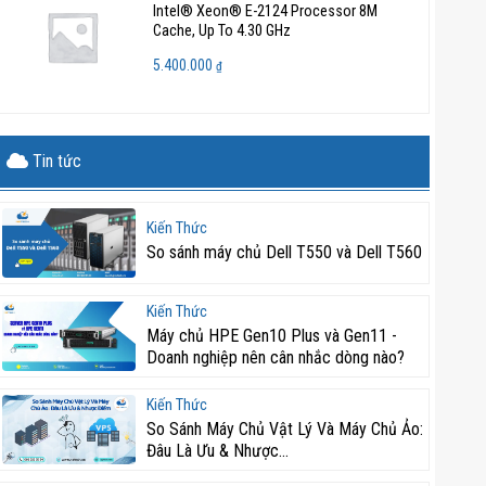
Intel® Xeon® E-2124 Processor 8M
Cache, Up To 4.30 GHz
5.400.000
₫
Tin tức
Kiến Thức
So sánh máy chủ Dell T550 và Dell T560
Kiến Thức
Máy chủ HPE Gen10 Plus và Gen11 -
Doanh nghiệp nên cân nhắc dòng nào?
Kiến Thức
So Sánh Máy Chủ Vật Lý Và Máy Chủ Ảo:
Đâu Là Ưu & Nhược...