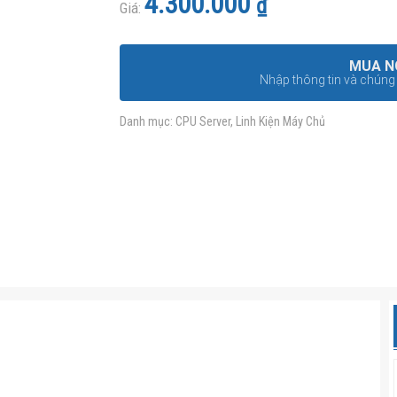
4.300.000
₫
hạng
Giá:
4.6
5
sao
MUA N
Nhập thông tin và chúng t
Danh mục:
CPU Server
,
Linh Kiện Máy Chủ