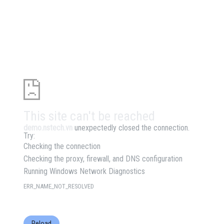
This site can't be reached
demo.nstech.vn
unexpectedly closed the connection.
Try:
Checking the connection
Checking the proxy, firewall, and DNS configuration
Running Windows Network Diagnostics
ERR_NAME_NOT_RESOLVED
Reload