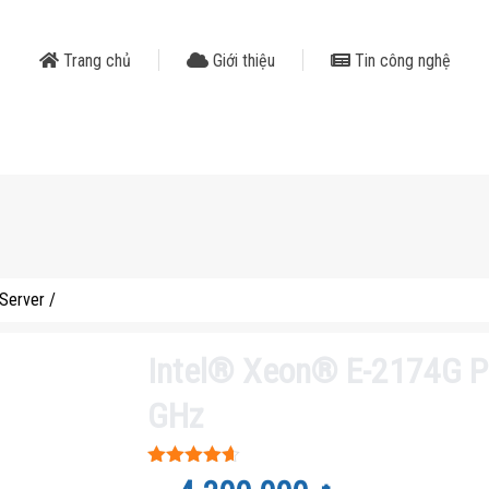
Trang chủ
Giới thiệu
Tin công nghệ
Server
/
Intel® Xeon® E-2174G Pr
GHz
Được xếp