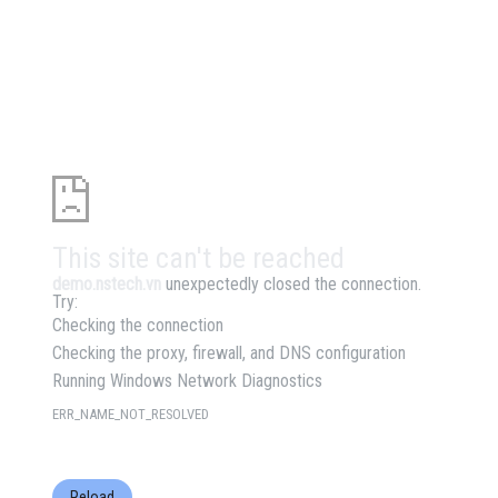
This site can't be reached
demo.nstech.vn
unexpectedly closed the connection.
Try:
Checking the connection
Checking the proxy, firewall, and DNS configuration
Running Windows Network Diagnostics
ERR_NAME_NOT_RESOLVED
Reload