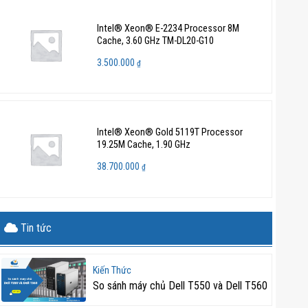
Intel® Xeon® E-2234 Processor 8M
Cache, 3.60 GHz TM-DL20-G10
3.500.000
₫
Intel® Xeon® Gold 5119T Processor
19.25M Cache, 1.90 GHz
38.700.000
₫
Tin tức
Kiến Thức
So sánh máy chủ Dell T550 và Dell T560