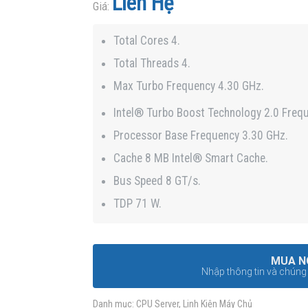
Liên Hệ
hạng
Giá:
4.7
5
sao
Total Cores 4.
Total Threads 4.
Max Turbo Frequency 4.30 GHz.
Intel® Turbo Boost Technology 2.0 Freq
Processor Base Frequency 3.30 GHz.
Cache 8 MB Intel® Smart Cache.
Bus Speed 8 GT/s.
TDP 71 W.
MUA N
Nhập thông tin và chúng t
Danh mục:
CPU Server
,
Linh Kiện Máy Chủ