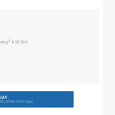
‡
uency
4.30 GHz.
GAY
ôi sẽ liên hệ lại ngay