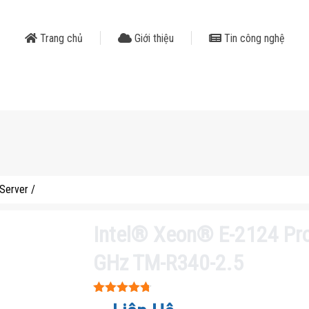
Trang chủ
Giới thiệu
Tin công nghệ
Server
/
Intel® Xeon® E-2124 Pro
GHz TM-R340-2.5
Được xếp