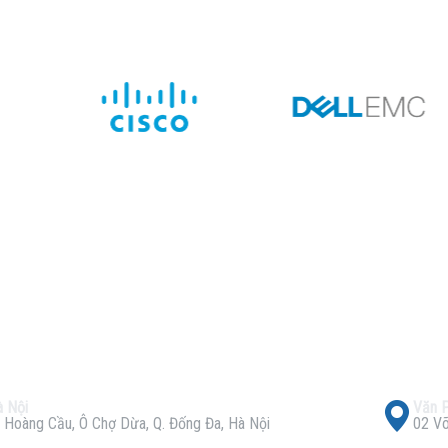
 Nội
Văn 
 Hoàng Cầu, Ô Chợ Dừa, Q. Đống Đa, Hà Nội
02 Võ