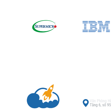
Văn Phòng Hà
Tầng 6, số 95