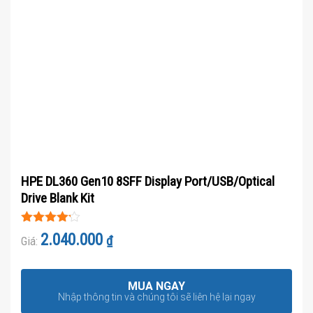
HPE DL360 Gen10 8SFF Display Port/USB/Optical
Drive Blank Kit
Được xếp
2.040.000
₫
Giá:
hạng
4.1
5 sao
MUA NGAY
Nhập thông tin và chúng tôi sẽ liên hệ lại ngay