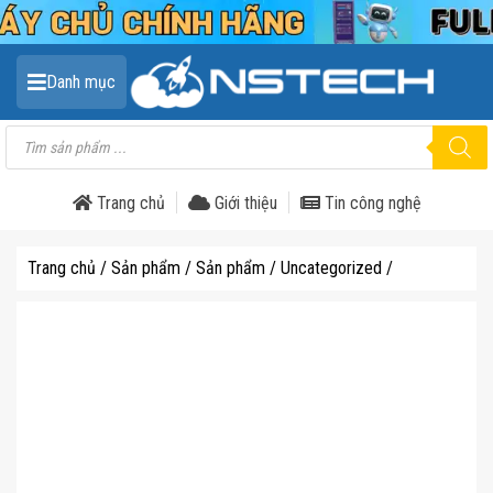
Danh mục
Tìm
kiếm
sản
phẩm
Trang chủ
Giới thiệu
Tin công nghệ
Trang chủ
/
Sản phẩm
/
Sản phẩm
/
Uncategorized
/