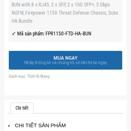
BUN with 8 x RJ45, 2 x SFP, 2 x 10G SFP+, 3 Gbps
NGFW, Firepower 1150 Threat Defense Chassis, Subs
HA Bundle
✓ Mã sản phẩm: FPR1150-FTD-HA-BUN
MUA NGAY
Nhập thông tin và chúng tôi sẽ liên hệ lại ngay
Danh mục:
Thiết Bị Mạng
Chi tiết
CHI TIẾT SẢN PHẨM