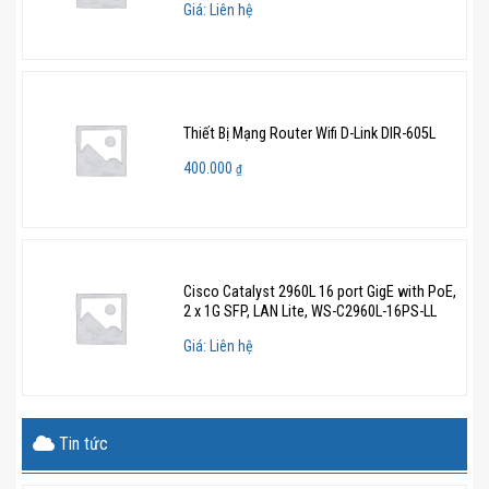
Giá: Liên hệ
Thiết Bị Mạng Router Wifi D-Link DIR-605L
400.000
₫
Cisco Catalyst 2960L 16 port GigE with PoE,
2 x 1G SFP, LAN Lite, WS-C2960L-16PS-LL
Giá: Liên hệ
Tin tức