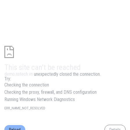
This site can't be reached
demo.nstech.vn
unexpectedly closed the connection.
Try:
Checking the connection
Checking the proxy, firewall, and DNS configuration
Running Windows Network Diagnostics
ERR_NAME_NOT_RESOLVED
Reload
Details