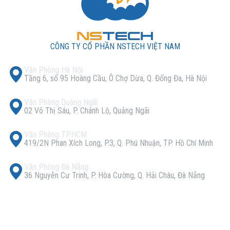
CÔNG TY CỔ PHẦN NSTECH VIỆT NAM
Văn Phòng Hà Nội
Tầng 6, số 95 Hoàng Cầu, Ô Chợ Dừa, Q. Đống Đa, Hà Nội
Văn Phòng Quảng Ngãi
02 Võ Thị Sáu, P. Chánh Lộ, Quảng Ngãi
Văn Phòng TPHCM
419/2N Phan Xích Long, P.3, Q. Phú Nhuận, TP. Hồ Chí Minh
Văn Phòng Đà Nẵng
36 Nguyễn Cư Trinh, P. Hòa Cường, Q. Hải Châu, Đà Nẵng