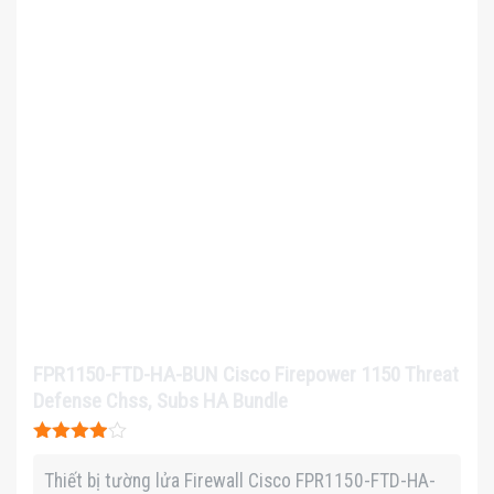
FPR1150-FTD-HA-BUN Cisco Firepower 1150 Threat
Defense Chss, Subs HA Bundle
Được xếp
hạng
3.9
Thiết bị tường lửa Firewall Cisco FPR1150-FTD-HA-
5 sao