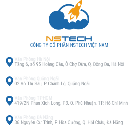
CÔNG TY CỔ PHẦN NSTECH VIỆT NAM
Văn Phòng Hà Nội
Tầng 6, số 95 Hoàng Cầu, Ô Chợ Dừa, Q. Đống Đa, Hà Nội
Văn Phòng Quảng Ngãi
02 Võ Thị Sáu, P. Chánh Lộ, Quảng Ngãi
Văn Phòng TPHCM
419/2N Phan Xích Long, P.3, Q. Phú Nhuận, TP. Hồ Chí Minh
Văn Phòng Đà Nẵng
36 Nguyễn Cư Trinh, P. Hòa Cường, Q. Hải Châu, Đà Nẵng