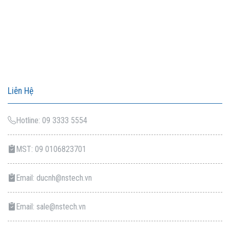
Liên Hệ
Hotline: 09 3333 5554
MST: 09 0106823701
Email: ducnh@nstech.vn
Email: sale@nstech.vn