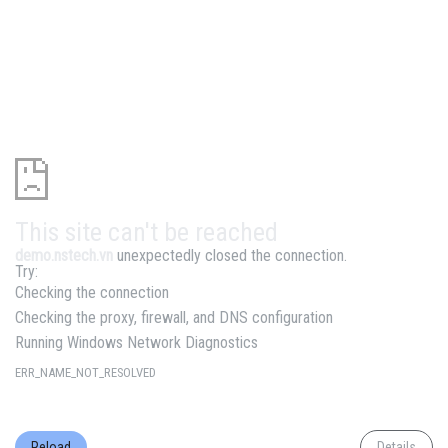
This site can't be reached
demo.nstech.vn
unexpectedly closed the connection.
Try:
Checking the connection
Checking the proxy, firewall, and DNS configuration
Running Windows Network Diagnostics
ERR_NAME_NOT_RESOLVED
Reload
Details