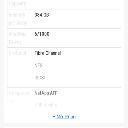
Capacity
Memory
384 GB
per Array
Min/Max
6/1000
Drives
Protocol
Fibre Channel
NFS
iSCSI
Compares
NetApp AFF
To
HPE Nimble
Mở Rộng
Pure //m