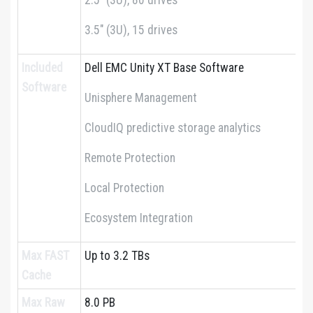
2.5″ (3U), 80 drives
3.5″ (3U), 15 drives
Included
Dell EMC Unity XT Base Software
Software
Unisphere Management
CloudIQ predictive storage analytics
Remote Protection
Local Protection
Ecosystem Integration
Max FAST
Up to 3.2 TBs
Cache
Max Raw
8.0 PB