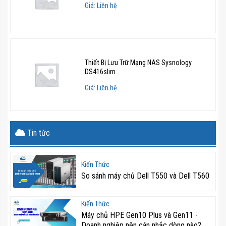
1GbE
Giá: Liên hệ
BaseT
IO Modules
10 GbE
10GbE
10GbE
10GbE
Base T,
BaseT,
BaseT,
BaseT,
Thiết Bị Lưu Trữ Mạng NAS Sysnology
DS416slim
16Gb FC,
16Gb FC,
16Gb FC,
16Gb FC,
Giá: Liên hệ
25GbE
25GbE
25GbE Opt,
25GbE Op
Opt,
Opt,
10GbE Opt,
10GbE Op
Tin tức
10Gbe Opt
10GbE
SAS BE
SAS BE
Opt,
Kiến Thức
SAS BE
So sánh máy chủ Dell T550 và Dell T560
Kiến Thức
Máy chủ HPE Gen10 Plus và Gen11 -
Doanh nghiệp nên cân nhắc dòng nào?