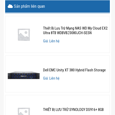
Unity XT
Unity XT
Unity XT
Unity XT
Sản phẩm liên quan
380
480
680
880
CPU (per
Single-
Dual-
Dual-
Dual-
Thiết Bị Lưu Trữ Mạng NAS WD My Cloud EX2
SP)
socket
socket
socket
socket
Ultra 8TB WDBVBZ0080JCH-SESN
6c/1.7GHz
8c/1.8GHz
12c/2.1GHz
16c/2.1
Giá: Liên hệ
Memory
64GB
96GB
192GB
384GB
(per SP)
Max Raw
2.4PB
4.0PB
8.0PB
16.0PB
Dell EMC Unity XT 380 Hybrid Flash Storage
Capacity
Giá: Liên hệ
CAN/Mezz
8/16Gb
25GbE
25GbE Opt,
25GbE Op
Ports
FC,
Opt,
10GbE
10GbE
10GbE
10GbE
BaseT
BaseT
Opt,
BaseT
THIẾT BỊ LƯU TRỮ SYNOLOGY DS916+ 8GB