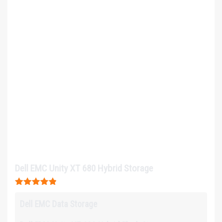
Dell EMC Unity XT 680 Hybrid Storage
Được xếp
hạng
4.8
5
Dell EMC Data Storage
sao