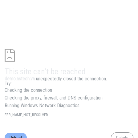
This site can't be reached
demo.nstech.vn
unexpectedly closed the connection.
Try:
Checking the connection
Checking the proxy, firewall, and DNS configuration
Running Windows Network Diagnostics
ERR_NAME_NOT_RESOLVED
Reload
Details