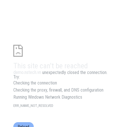
This site can't be reached
demo.nstech.vn
unexpectedly closed the connection.
Try:
Checking the connection
Checking the proxy, firewall, and DNS configuration
Running Windows Network Diagnostics
ERR_NAME_NOT_RESOLVED
Reload