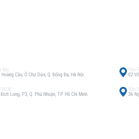
 Nội
Văn 
 Hoàng Cầu, Ô Chợ Dừa, Q. Đống Đa, Hà Nội
02 Võ
TPHCM
Văn 
ích Long, P.3, Q. Phú Nhuận, TP. Hồ Chí Minh
36 Ng