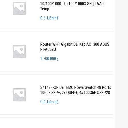
10/100/1000T to 100/1000X SFP, TAA, I-
Temp
Giá: Liên hệ
Router Wi-Fi Gigabit Dải Kép AC1300 ASUS
RT-AC58U
1.700.000
₫
S4148F-ON Dell EMC PowerSwitch 48 Ports
10GbE SFP+, 2x QSFP+, 4x 100GbE QSFP28
Giá: Liên hệ