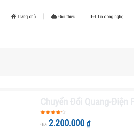
Trang chủ
Giới thiệu
Tin công nghệ
Chuyển Đổi Quang-Điện 
Được xếp
2.200.000
₫
hạng
Giá:
4.1
5 sao