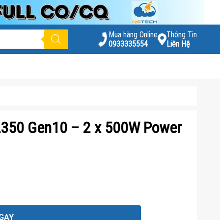
Mua hàng Online
Thông Tin
0933335554
Liên Hệ
L350 Gen10 – 2 x 500W Power
GAY