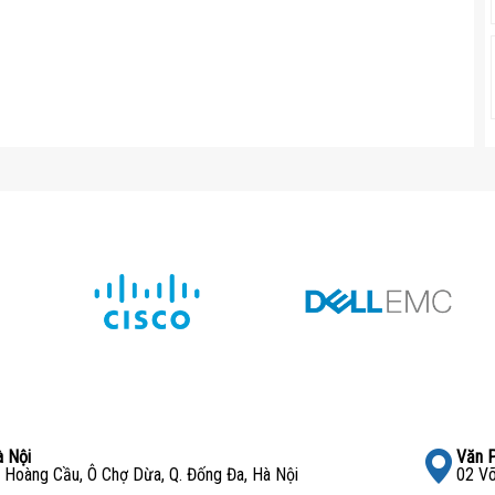
 Nội
Văn 
 Hoàng Cầu, Ô Chợ Dừa, Q. Đống Đa, Hà Nội
02 Võ