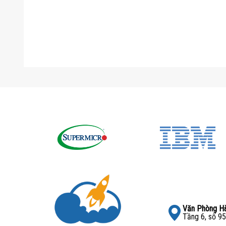
Văn Phòng Hà
Tầng 6, số 95