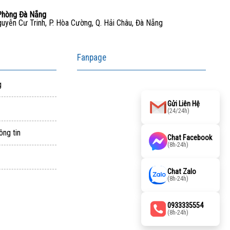
Phòng Đà Nẵng
uyễn Cư Trinh, P. Hòa Cường, Q. Hải Châu, Đà Nẵng
Fanpage
g
Gửi Liên Hệ
(24/24h)
ông tin
Chat Facebook
(8h-24h)
aitohumanizetextconverter.com
Chat Zalo
(8h-24h)
0933335554
(8h-24h)
facebook embed code