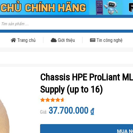
ìm
iếm
ản
hẩm
Trang chủ
Giới thiệu
Tin công nghệ
Chassis HPE ProLiant M
Supply (up to 16)
Được xếp
37.700.000
₫
hạng
Giá:
4.6
5
sao
MUA N