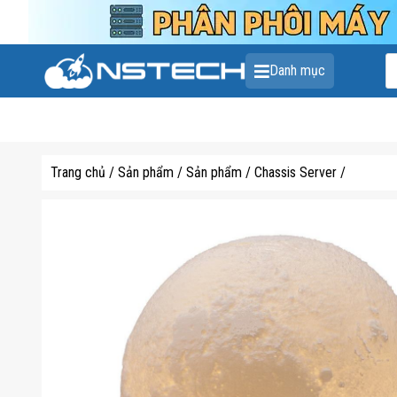
T
Danh mục
k
s
p
Trang chủ
/
Sản phẩm
/
Sản phẩm
/
Chassis Server
/