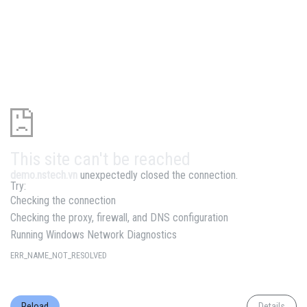
This site can't be reached
demo.nstech.vn
unexpectedly closed the connection.
Try:
Checking the connection
Checking the proxy, firewall, and DNS configuration
Running Windows Network Diagnostics
ERR_NAME_NOT_RESOLVED
Reload
Details