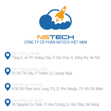
CÔNG TY CỔ PHẦN NSTECH VIỆT NAM
Văn Phòng Hà Nội
Tầng 6, số 95 Hoàng Cầu, Ô Chợ Dừa, Q. Đống Đa, Hà Nội
Văn Phòng Quảng Ngãi
02 Võ Thị Sáu, P. Chánh Lộ, Quảng Ngãi
Văn Phòng TPHCM
419/2N Phan Xích Long, P.3, Q. Phú Nhuận, TP. Hồ Chí Minh
Văn Phòng Đà Nẵng
36 Nguyễn Cư Trinh, P. Hòa Cường, Q. Hải Châu, Đà Nẵng