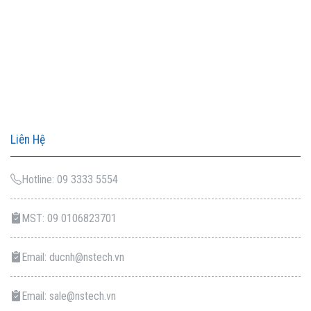
Liên Hệ
Hotline: 09 3333 5554
MST: 09 0106823701
Email: ducnh@nstech.vn
Email: sale@nstech.vn