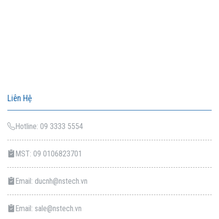
Liên Hệ
Hotline: 09 3333 5554
MST: 09 0106823701
Email: ducnh@nstech.vn
Email: sale@nstech.vn