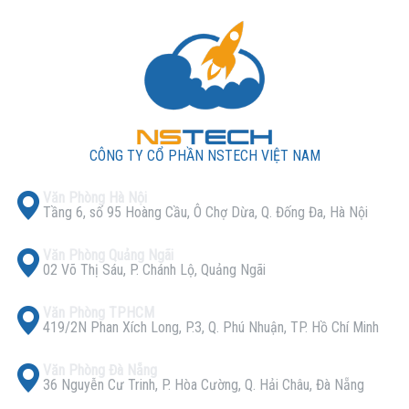
CÔNG TY CỔ PHẦN NSTECH VIỆT NAM
Văn Phòng Hà Nội
Tầng 6, số 95 Hoàng Cầu, Ô Chợ Dừa, Q. Đống Đa, Hà Nội
Văn Phòng Quảng Ngãi
02 Võ Thị Sáu, P. Chánh Lộ, Quảng Ngãi
Văn Phòng TPHCM
419/2N Phan Xích Long, P.3, Q. Phú Nhuận, TP. Hồ Chí Minh
Văn Phòng Đà Nẵng
36 Nguyễn Cư Trinh, P. Hòa Cường, Q. Hải Châu, Đà Nẵng