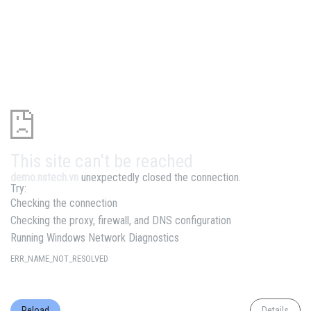
This site can't be reached
demo.nstech.vn
unexpectedly closed the connection.
Try:
Checking the connection
Checking the proxy, firewall, and DNS configuration
Running Windows Network Diagnostics
ERR_NAME_NOT_RESOLVED
Reload
Details