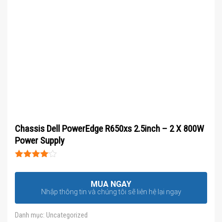
Chassis Dell PowerEdge R650xs 2.5inch – 2 X 800W
Power Supply
Được xếp
hạng
4
5
sao
MUA NGAY
Nhập thông tin và chúng tôi sẽ liên hệ lại ngay
Danh mục:
Uncategorized