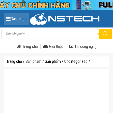
Danh mục
Tìm
kiếm
sản
phẩm
Trang chủ
Giới thiệu
Tin công nghệ
Trang chủ
/
Sản phẩm
/
Sản phẩm
/
Uncategorized
/