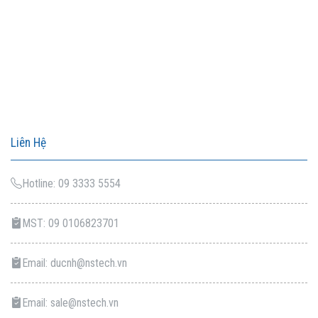
Liên Hệ
Hotline: 09 3333 5554
MST: 09 0106823701
Email: ducnh@nstech.vn
Email: sale@nstech.vn