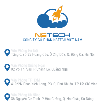
CÔNG TY CỔ PHẦN NSTECH VIỆT NAM
Văn Phòng Hà Nội
Tầng 6, số 95 Hoàng Cầu, Ô Chợ Dừa, Q. Đống Đa, Hà Nội
Văn Phòng Quảng Ngãi
02 Võ Thị Sáu, P. Chánh Lộ, Quảng Ngãi
Văn Phòng TPHCM
419/2N Phan Xích Long, P.3, Q. Phú Nhuận, TP. Hồ Chí Minh
Văn Phòng Đà Nẵng
36 Nguyễn Cư Trinh, P. Hòa Cường, Q. Hải Châu, Đà Nẵng