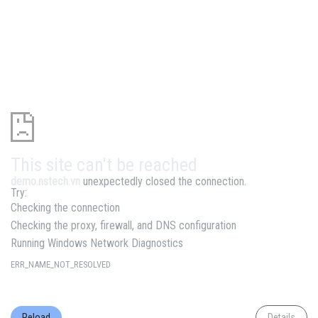
This site can't be reached
demo.nstech.vn
unexpectedly closed the connection.
Try:
Checking the connection
Checking the proxy, firewall, and DNS configuration
Running Windows Network Diagnostics
ERR_NAME_NOT_RESOLVED
Reload
Details