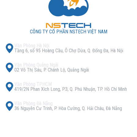
CÔNG TY CỔ PHẦN NSTECH VIỆT NAM
Văn Phòng Hà Nội
Tầng 6, số 95 Hoàng Cầu, Ô Chợ Dừa, Q. Đống Đa, Hà Nội
Văn Phòng Quảng Ngãi
02 Võ Thị Sáu, P. Chánh Lộ, Quảng Ngãi
Văn Phòng TPHCM
419/2N Phan Xích Long, P.3, Q. Phú Nhuận, TP. Hồ Chí Minh
Văn Phòng Đà Nẵng
36 Nguyễn Cư Trinh, P. Hòa Cường, Q. Hải Châu, Đà Nẵng