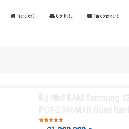
Trang chủ
Giới thiệu
Tin công nghệ
Bộ Nhớ RAM Samsung 1
PC4-23466U-R Quad Ran
Được xếp