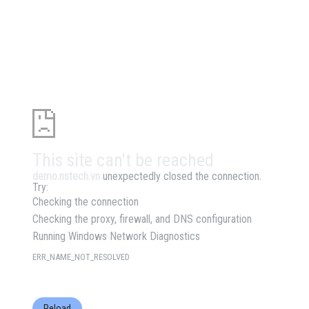
This site can't be reached
demo.nstech.vn
unexpectedly closed the connection.
Try:
Checking the connection
Checking the proxy, firewall, and DNS configuration
Running Windows Network Diagnostics
ERR_NAME_NOT_RESOLVED
Reload