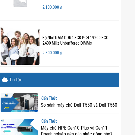
2.100.000
₫
Bộ Nhớ RAM DDR4 8GB PC4-19200 ECC
2400 MHz Unbuffered DIMMs
2.800.000
₫
Tin tức
Kiến Thức
So sánh máy chủ Dell T550 và Dell T560
Kiến Thức
Máy chủ HPE Gen10 Plus và Gen11 -
Doanh nghiệp nên cân nhắc dòng nào?