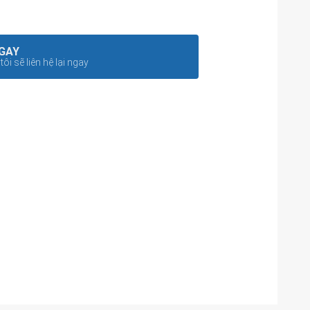
GAY
ôi sẽ liên hệ lại ngay