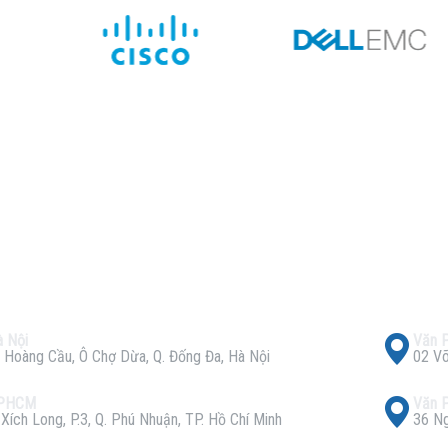
 Nội
Văn 
 Hoàng Cầu, Ô Chợ Dừa, Q. Đống Đa, Hà Nội
02 Võ
TPHCM
Văn 
ích Long, P.3, Q. Phú Nhuận, TP. Hồ Chí Minh
36 Ng